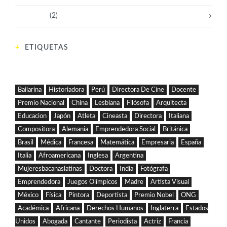
Tecnología
(2)
ETIQUETAS
Bailarina
Historiadora
Perú
Directora De Cine
Docente
Premio Nacional
China
Lesbiana
Filósofa
Arquitecta
Educacion
Japón
Atleta
Cineasta
Directora
Italiana
Compositora
Alemania
Emprendedora Social
Británica
Brasil
Médica
Francesa
Matemática
Empresaria
España
Italia
Afroamericana
Inglesa
Argentina
Mujeresbacanaslatinas
Doctora
India
Fotógrafa
Emprendedora
Juegos Olímpicos
Madre
Artista Visual
México
Física
Pintora
Deportista
Premio Nobel
ONG
Académica
Africana
Derechos Humanos
Inglaterra
Estados
Unidos
Abogada
Cantante
Periodista
Actriz
Francia