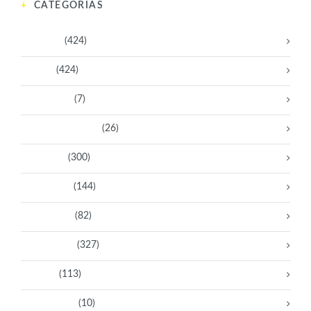
CATEGORÍAS
Activistas
(424)
Artistas
(424)
Aventureras
(7)
Bacanas Solidarias
(26)
Científicas
(300)
Deportistas
(144)
Empresarias
(82)
Intelectuales
(327)
Políticas
(113)
Sin categoría
(10)