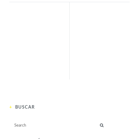
INTELECTUALES
ACTIVISTAS
GRAZIA DELEDDA
MATA
CAMBOSU (1871 –
AMRITANANDAMAYI
1936)
(1953)
ANTERIOR
SIGUIENTE
BUSCAR