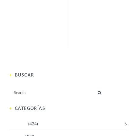
NEMONTE
MAYA GABEIRA
NENQUIMO (1986)
(1987)
ANTERIOR
SIGUIENTE
BUSCAR
CATEGORÍAS
Activistas
(424)