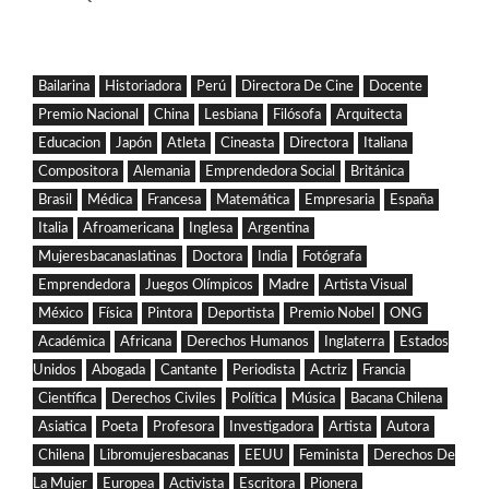
Bailarina
Historiadora
Perú
Directora De Cine
Docente
Premio Nacional
China
Lesbiana
Filósofa
Arquitecta
Educacion
Japón
Atleta
Cineasta
Directora
Italiana
Compositora
Alemania
Emprendedora Social
Británica
Brasil
Médica
Francesa
Matemática
Empresaria
España
Italia
Afroamericana
Inglesa
Argentina
Mujeresbacanaslatinas
Doctora
India
Fotógrafa
Emprendedora
Juegos Olímpicos
Madre
Artista Visual
México
Física
Pintora
Deportista
Premio Nobel
ONG
Académica
Africana
Derechos Humanos
Inglaterra
Estados
Unidos
Abogada
Cantante
Periodista
Actriz
Francia
Científica
Derechos Civiles
Política
Música
Bacana Chilena
Asiatica
Poeta
Profesora
Investigadora
Artista
Autora
Chilena
Libromujeresbacanas
EEUU
Feminista
Derechos De
La Mujer
Europea
Activista
Escritora
Pionera