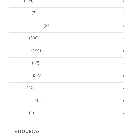
Artistas
(424)
Aventureras
(7)
Bacanas Solidarias
(26)
Científicas
(300)
Deportistas
(144)
Empresarias
(82)
Intelectuales
(327)
Políticas
(113)
Sin categoría
(10)
Tecnología
(2)
ETIQUETAS