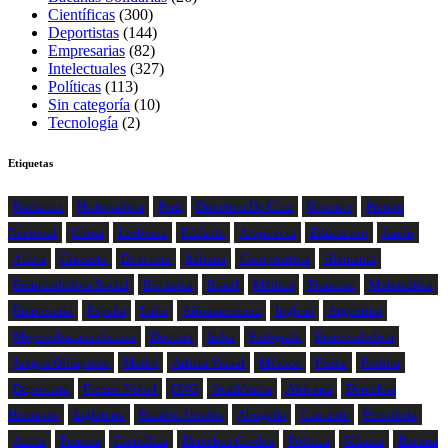
Científicas
(300)
Deportistas
(144)
Empresarias
(82)
Intelectuales
(327)
Políticas
(113)
Sin categoría
(10)
Tecnología
(2)
Etiquetas
Bailarina
Historiadora
Perú
Directora De Cine
Docente
Premio
Nacional
China
Lesbiana
Filósofa
Arquitecta
Educacion
Japón
Atleta
Cineasta
Directora
Italiana
Compositora
Alemania
Emprendedora Social
Británica
Brasil
Médica
Francesa
Matemática
Empresaria
España
Italia
Afroamericana
Inglesa
Argentina
Mujeresbacanaslatinas
Doctora
India
Fotógrafa
Emprendedora
Juegos Olímpicos
Madre
Artista Visual
México
Física
Pintora
Deportista
Premio Nobel
ONG
Académica
Africana
Derechos
Humanos
Inglaterra
Estados Unidos
Abogada
Cantante
Periodista
Actriz
Francia
Científica
Derechos Civiles
Política
Música
Bacana