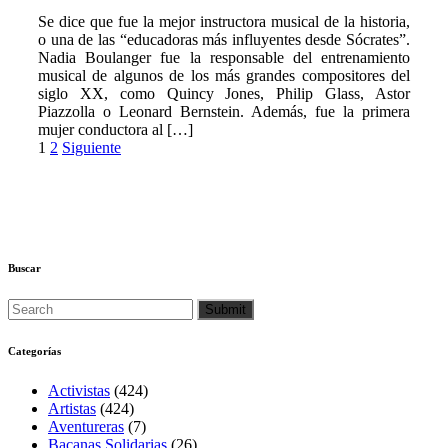
Se dice que fue la mejor instructora musical de la historia,
o una de las “educadoras más influyentes desde Sócrates”.
Nadia Boulanger fue la responsable del entrenamiento
musical de algunos de los más grandes compositores del
siglo XX, como Quincy Jones, Philip Glass, Astor
Piazzolla o Leonard Bernstein. Además, fue la primera
mujer conductora al […]
Paginación
1
2
Siguiente
de
entradas
Buscar
Categorías
Activistas
(424)
Artistas
(424)
Aventureras
(7)
Bacanas Solidarias
(26)