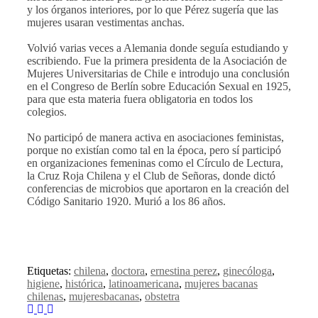
y los órganos interiores, por lo que Pérez sugería que las
mujeres usaran vestimentas anchas.
Volvió varias veces a Alemania donde seguía estudiando y
escribiendo. Fue la primera presidenta de la Asociación de
Mujeres Universitarias de Chile e introdujo una conclusión
en el Congreso de Berlín sobre Educación Sexual en 1925,
para que esta materia fuera obligatoria en todos los
colegios.
No participó de manera activa en asociaciones feministas,
porque no existían como tal en la época, pero sí participó
en organizaciones femeninas como el Círculo de Lectura,
la Cruz Roja Chilena y el Club de Señoras, donde dictó
conferencias de microbios que aportaron en la creación del
Código Sanitario 1920.
Murió a los 86 años.
Etiquetas:
chilena
,
doctora
,
ernestina perez
,
ginecóloga
,
higiene
,
histórica
,
latinoamericana
,
mujeres bacanas
chilenas
,
mujeresbacanas
,
obstetra