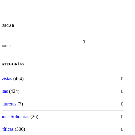
BUSCAR
CATEGORÍAS
ivistas
(424)
istas
(424)
ntureras
(7)
anas Solidarias
(26)
ntíficas
(300)