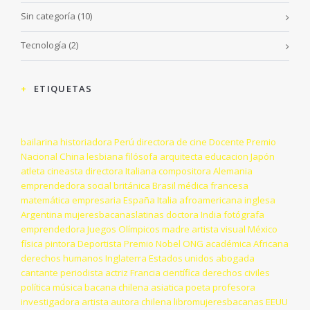
Sin categoría
(10)
Tecnología
(2)
ETIQUETAS
bailarina
historiadora
Perú
directora de cine
Docente
Premio
Nacional
China
lesbiana
filósofa
arquitecta
educacion
Japón
atleta
cineasta
directora
Italiana
compositora
Alemania
emprendedora social
británica
Brasil
médica
francesa
matemática
empresaria
España
Italia
afroamericana
inglesa
Argentina
mujeresbacanaslatinas
doctora
India
fotógrafa
emprendedora
Juegos Olímpicos
madre
artista visual
México
física
pintora
Deportista
Premio Nobel
ONG
académica
Africana
derechos humanos
Inglaterra
Estados unidos
abogada
cantante
periodista
actriz
Francia
científica
derechos civiles
política
música
bacana chilena
asiatica
poeta
profesora
investigadora
artista
autora
chilena
libromujeresbacanas
EEUU