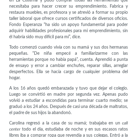
en La Cisterna y pudo comprar todas las herramientas que
necesitaba para hacer crecer su emprendimiento. Fabrica y
restaura muebles, es profesora y se atrevió a formar su propio
taller laboral que ofrece cursos certificados de diversos oficios.
Fondo Esperanza “ha sido un apoyo fundamental para poder
adquirir habilidades profesionales para mi emprendimiento, sin
él habría sido muy difícil para mí”, dice.
Todo comenzó cuando vivía con su mamá y sus dos hermanas
pequeñas. “De niña empecé a familiarizarme con las
herramientas porque no había papá”, cuenta. Aprendió a punta
de ensayo y error a cambiar enchufes, reparar sillas, arreglar
desperfectos. Ella se hacía cargo de cualquier problema del
hogar.
A los 16 años quedó embarazada y tuvo que dejar el colegio.
Luego se convirtió en madre por segunda vez. Apenas pudo
volvió a estudiar a escondidas para terminar cuarto medio; se
graduó a los 24 años. Después de casi una década de maltratos,
el padre de sus hijos la abandonó.
Carolina regresó a la casa de su mamá; trabajaba en un
call
center
todo el día, estudiaba de noche y en sus escasos ratos
libres iba a comprar ropa que revendía a sus colegas. Entró a la