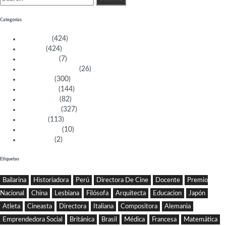
Categorías
Activistas
(424)
Artistas
(424)
Aventureras
(7)
Bacanas Solidarias
(26)
Científicas
(300)
Deportistas
(144)
Empresarias
(82)
Intelectuales
(327)
Políticas
(113)
Sin categoría
(10)
Tecnología
(2)
Etiquetas
Bailarina
Historiadora
Perú
Directora De Cine
Docente
Premio
Nacional
China
Lesbiana
Filósofa
Arquitecta
Educacion
Japón
Atleta
Cineasta
Directora
Italiana
Compositora
Alemania
Emprendedora Social
Británica
Brasil
Médica
Francesa
Matemática