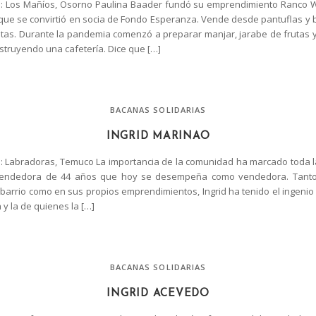
: Los Mañíos, Osorno Paulina Baader fundó su emprendimiento Ranco Wo
ue se convirtió en socia de Fondo Esperanza. Vende desde pantuflas y
tas. Durante la pandemia comenzó a preparar manjar, jarabe de frutas
struyendo una cafetería. Dice que […]
BACANAS SOLIDARIAS
INGRID MARINAO
 Labradoras, Temuco La importancia de la comunidad ha marcado toda la
endedora de 44 años que hoy se desempeña como vendedora. Tanto
el barrio como en sus propios emprendimientos, Ingrid ha tenido el ingenio
 y la de quienes la […]
BACANAS SOLIDARIAS
INGRID ACEVEDO