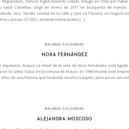
 Migrafuturo, Temuco Ingrid Acevedo solicitó refugio en Chile por haber 
su natal Colombia. Llegó en enero de 2017 en búsqueda de nuevas 
esde cero. Vendió comida en la calle y creó La Parcera, un negocio e
anos y pizzas. En 2021, estando embarazada, […]
BACANAS SOLIDARIAS
NORA FERNÁNDEZ
 Aquelarre, Arauco La mitad de la vida de Nora Fernández está ligada
sa en la caleta Tubul, en la comuna de Arauco. En 1994 levantó este empre
8 años de una historia que ha tenido muchos traspiés, pero pocos tan co
BACANAS SOLIDARIAS
ALEJANDRA MOSCOSO