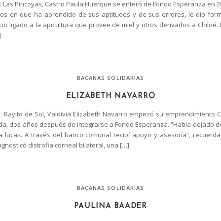
 Las Pincoyas, Castro Paula Huerque se enteró de Fondo Esperanza en 20
s en que ha aprendido de sus aptitudes y de sus errores, le dio for
cio ligado a la apicultura que provee de miel y otros derivados a Chiloé
]
BACANAS SOLIDARIAS
ELIZABETH NAVARRO
 Rayito de Sol, Valdivia Elizabeth Navarro empezó su emprendimiento C
a, dos años después de integrarse a Fondo Esperanza. “Había dejado de
a lucas. A través del banco comunal recibí apoyo y asesoría”, recuerda
gnosticó ​​distrofia corneal bilateral, una […]
BACANAS SOLIDARIAS
PAULINA BAADER