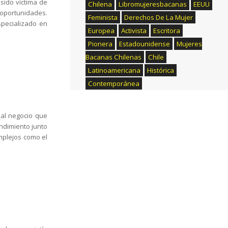
sido víctima de
Chilena
Libromujeresbacanas
EEUU
oportunidades.
Feminista
Derechos De La Mujer
specializado en
Europea
Activista
Escritora
Pionera
Estadounidense
Mujeres
Bacanas Chilenas
Chile
Latinoamericana
Histórica
Contemporánea
 al negocio que
ndimiento junto
mplejos como el