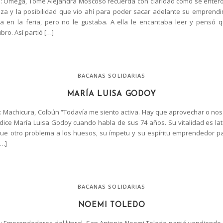
 Omega, Tomé Alejandra Moscoso recuerda con claridad cómo se enteró
a y la posibilidad que vio ahí para poder sacar adelante su emprendi
a en la feria, pero no le gustaba. A ella le encantaba leer y pensó 
ro. Así partió […]
BACANAS SOLIDARIAS
MARÍA LUISA GODOY
 Machicura, Colbún “Todavía me siento activa. Hay que aprovechar o no
 dice María Luisa Godoy cuando habla de sus 74 años. Su vitalidad es lat
ue otro problema a los huesos, su ímpetu y su espíritu emprendedor pa
[…]
BACANAS SOLIDARIAS
NOEMI TOLEDO