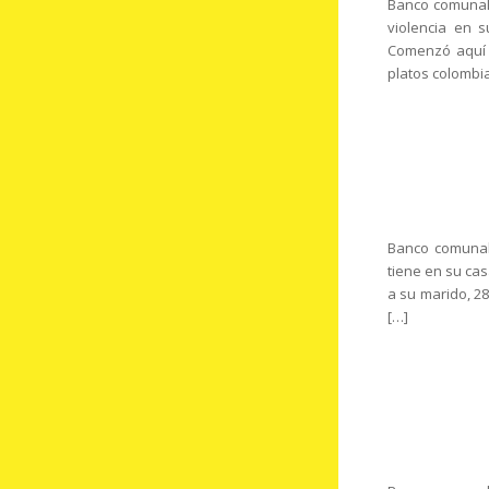
Banco comunal:
violencia en 
Comenzó aquí d
platos colombi
Banco comunal:
tiene en su ca
a su marido, 2
[…]