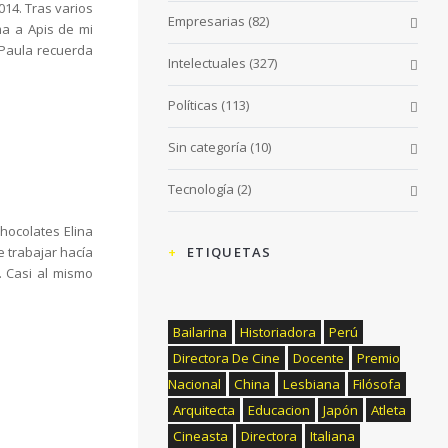
14. Tras varios
Empresarias
(82)
ma a Apis de mi
. Paula recuerda
Intelectuales
(327)
Políticas
(113)
Sin categoría
(10)
Tecnología
(2)
hocolates Elina
 trabajar hacía
ETIQUETAS
. Casi al mismo
Bailarina
Historiadora
Perú
Directora De Cine
Docente
Premio
Nacional
China
Lesbiana
Filósofa
Arquitecta
Educacion
Japón
Atleta
Cineasta
Directora
Italiana