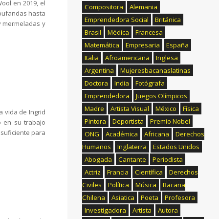
ol en 2019, el
Compositora
Alemania
 bufandas hasta
Emprendedora Social
Británica
 y mermeladas y
Brasil
Médica
Francesa
Matemática
Empresaria
España
Italia
Afroamericana
Inglesa
Argentina
Mujeresbacanaslatinas
Doctora
India
Fotógrafa
Emprendedora
Juegos Olímpicos
Madre
Artista Visual
México
Física
 vida de Ingrid
Pintora
Deportista
Premio Nobel
 en su trabajo
 suficiente para
ONG
Académica
Africana
Derechos
Humanos
Inglaterra
Estados Unidos
Abogada
Cantante
Periodista
Actriz
Francia
Científica
Derechos
Civiles
Política
Música
Bacana
Chilena
Asiatica
Poeta
Profesora
Investigadora
Artista
Autora