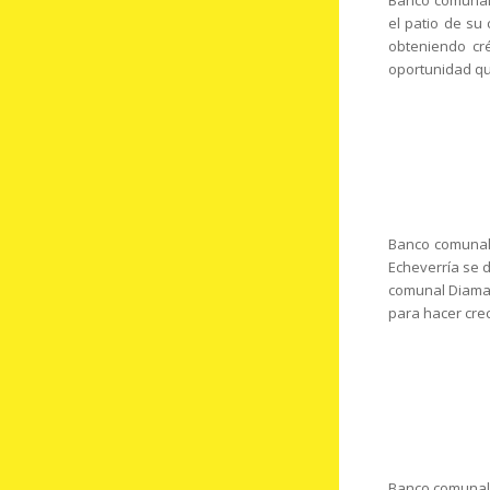
Banco comunal:
el patio de su
obteniendo cr
oportunidad qu
Banco comunal:
Echeverría se d
comunal Diaman
para hacer cre
Banco comunal: 