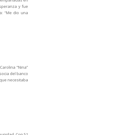
do empanadas en
Esperanza y fue
a: “Me dio una
Carolina “Nina”
 socia del banco
 que necesitaba
omunidad. Con 51