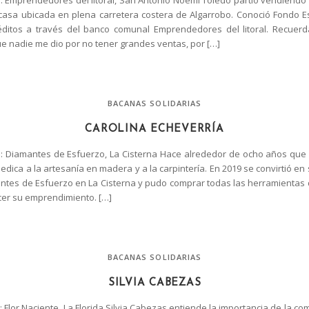
 Emprendedores del litoral, San Antonio Noemi Toledo partió vendien
 casa ubicada en plena carretera costera de Algarrobo. Conoció Fondo 
éditos a través del banco comunal Emprendedores del litoral. Recuerd
e nadie me dio por no tener grandes ventas, por […]
BACANAS SOLIDARIAS
CAROLINA ECHEVERRÍA
 Diamantes de Esfuerzo, La Cisterna Hace alrededor de ocho años que 
edica a la artesanía en madera y a la carpintería. En 2019 se convirtió en
tes de Esfuerzo en La Cisterna y pudo comprar todas las herramientas
cer su emprendimiento. […]
BACANAS SOLIDARIAS
SILVIA CABEZAS
Flor Naciente, La Florida Silvia Cabezas entiende la importancia de la c