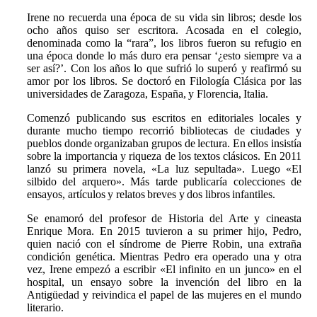
Irene no recuerda una época de su vida sin libros; desde los
ocho años quiso ser escritora. Acosada en el colegio,
denominada como la “rara”, los libros fueron su refugio en
una época donde lo más duro era pensar ‘¿esto siempre va a
ser así?’. Con los años lo que sufrió lo superó y reafirmó su
amor por los libros. Se doctoró en Filología Clásica por las
universidades de Zaragoza, España, y Florencia, Italia.
Comenzó publicando sus escritos en editoriales locales y
durante mucho tiempo recorrió bibliotecas de ciudades y
pueblos donde organizaban grupos de lectura. En ellos insistía
sobre la importancia y riqueza de los textos clásicos. En 2011
lanzó su primera novela, «La luz sepultada». Luego «El
silbido del arquero». Más tarde publicaría colecciones de
ensayos, artículos y relatos breves y dos libros infantiles.
Se enamoró del profesor de Historia del Arte y cineasta
Enrique Mora. En 2015 tuvieron a su primer hijo, Pedro,
quien nació con el síndrome de Pierre Robin, una extraña
condición genética. Mientras Pedro era operado una y otra
vez, Irene empezó a escribir «El infinito en un junco» en el
hospital, un ensayo sobre la invención del libro en la
Antigüedad y reivindica el papel de las mujeres en el mundo
literario.