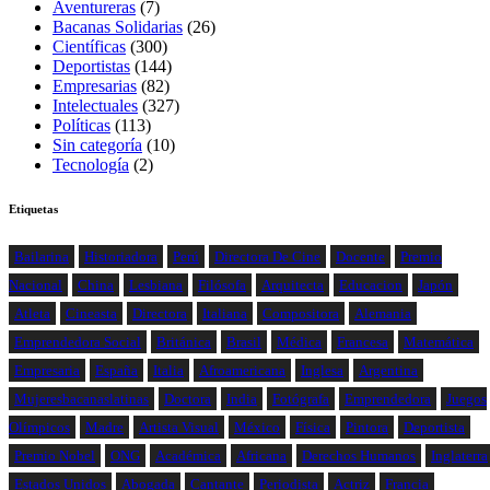
Aventureras
(7)
Bacanas Solidarias
(26)
Científicas
(300)
Deportistas
(144)
Empresarias
(82)
Intelectuales
(327)
Políticas
(113)
Sin categoría
(10)
Tecnología
(2)
Etiquetas
Bailarina
Historiadora
Perú
Directora De Cine
Docente
Premio
Nacional
China
Lesbiana
Filósofa
Arquitecta
Educacion
Japón
Atleta
Cineasta
Directora
Italiana
Compositora
Alemania
Emprendedora Social
Británica
Brasil
Médica
Francesa
Matemática
Empresaria
España
Italia
Afroamericana
Inglesa
Argentina
Mujeresbacanaslatinas
Doctora
India
Fotógrafa
Emprendedora
Juegos
Olímpicos
Madre
Artista Visual
México
Física
Pintora
Deportista
Premio Nobel
ONG
Académica
Africana
Derechos Humanos
Inglaterra
Estados Unidos
Abogada
Cantante
Periodista
Actriz
Francia