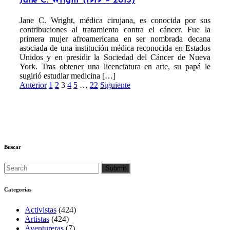
Jane C. Wright (1919 – 2013)
Jane C. Wright, médica cirujana, es conocida por sus
contribuciones al tratamiento contra el cáncer. Fue la
primera mujer afroamericana en ser nombrada decana
asociada de una institución médica reconocida en Estados
Unidos y en presidir la Sociedad del Cáncer de Nueva
York. Tras obtener una licenciatura en arte, su papá le
sugirió estudiar medicina […]
Paginación
Anterior
1
2
3
4
5
…
22
Siguiente
de
entradas
Buscar
Categorías
Activistas
(424)
Artistas
(424)
Aventureras
(7)