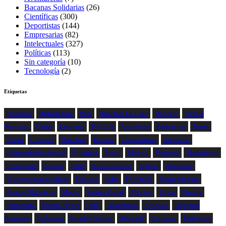
Bacanas Solidarias
(26)
Científicas
(300)
Deportistas
(144)
Empresarias
(82)
Intelectuales
(327)
Políticas
(113)
Sin categoría
(10)
Tecnología
(2)
Etiquetas
Bailarina
Historiadora
Perú
Directora De Cine
Docente
Premio
Nacional
China
Lesbiana
Filósofa
Arquitecta
Educacion
Japón
Atleta
Cineasta
Directora
Italiana
Compositora
Alemania
Emprendedora Social
Británica
Brasil
Médica
Francesa
Matemática
Empresaria
España
Italia
Afroamericana
Inglesa
Argentina
Mujeresbacanaslatinas
Doctora
India
Fotógrafa
Emprendedora
Juegos Olímpicos
Madre
Artista Visual
México
Física
Pintora
Deportista
Premio Nobel
ONG
Académica
Africana
Derechos
Humanos
Inglaterra
Estados Unidos
Abogada
Cantante
Periodista