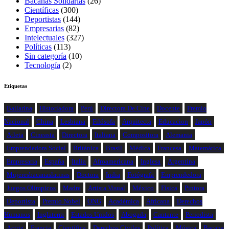
Bacanas Solidarias
(26)
Científicas
(300)
Deportistas
(144)
Empresarias
(82)
Intelectuales
(327)
Políticas
(113)
Sin categoría
(10)
Tecnología
(2)
Etiquetas
Bailarina
Historiadora
Perú
Directora De Cine
Docente
Premio
Nacional
China
Lesbiana
Filósofa
Arquitecta
Educacion
Japón
Atleta
Cineasta
Directora
Italiana
Compositora
Alemania
Emprendedora Social
Británica
Brasil
Médica
Francesa
Matemática
Empresaria
España
Italia
Afroamericana
Inglesa
Argentina
Mujeresbacanaslatinas
Doctora
India
Fotógrafa
Emprendedora
Juegos Olímpicos
Madre
Artista Visual
México
Física
Pintora
Deportista
Premio Nobel
ONG
Académica
Africana
Derechos
Humanos
Inglaterra
Estados Unidos
Abogada
Cantante
Periodista
Actriz
Francia
Científica
Derechos Civiles
Política
Música
Bacana