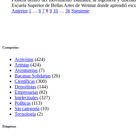
Escuela Superior de Bellas Artes de Weimar donde aprendió escul
Paginación
Anterior
1
…
6
7
8
9
10
…
36
Siguiente
de
entradas
Categorías
Activistas
(424)
Artistas
(424)
Aventureras
(7)
Bacanas Solidarias
(26)
Científicas
(300)
Deportistas
(144)
Empresarias
(82)
Intelectuales
(327)
Políticas
(113)
Sin categoría
(10)
Tecnología
(2)
Etiquetas