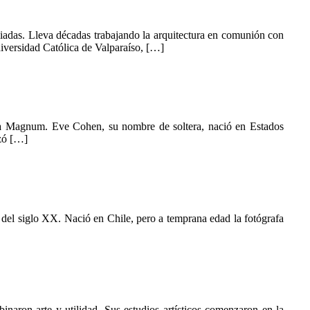
adas. Lleva décadas trabajando la arquitectura en comunión con
Universidad Católica de Valparaíso, […]
cia Magnum. Eve Cohen, su nombre de soltera, nació en Estados
nzó […]
a del siglo XX. Nació en Chile, pero a temprana edad la fotógrafa
naron arte y utilidad. Sus estudios artísticos comenzaron en la