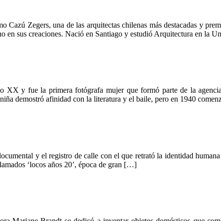
 Cazú Zegers, una de las arquitectas chilenas más destacadas y premi
icano en sus creaciones. Nació en Santiago y estudió Arquitectura en la 
iglo XX y fue la primera fotógrafa mujer que formó parte de la agen
niña demostró afinidad con la literatura y el baile, pero en 1940 come
documental y el registro de calle con el que retrató la identidad human
lamados ‘locos años 20’, época de gran […]
ra Mariane Brandt se dedicó a inventar objetos domésticos que combi