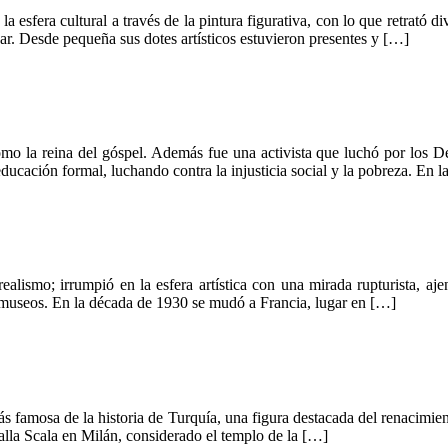
a esfera cultural a través de la pintura figurativa, con lo que retrató 
r. Desde pequeña sus dotes artísticos estuvieron presentes y […]
mo la reina del góspel. Además fue una activista que luchó por los D
ducación formal, luchando contra la injusticia social y la pobreza. En la 
rrealismo; irrumpió en la esfera artística con una mirada rupturista, 
 a museos. En la década de 1930 se mudó a Francia, lugar en […]
amosa de la historia de Turquía, una figura destacada del renacimient
alla Scala en Milán, considerado el templo de la […]