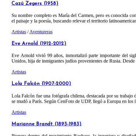
Cazú Zegers (1958)
Su nombre completo es María del Carmen, pero es conocida como
el paisaje y la poesía, buscando relevar el territorio latinoamer
Artistas
/
Aventureras
Eve Arnold (1912-2012)
Eve Arnold vivió 99 años, inmortalizó parte importante del s
Unidos, hija de inmigrantes judíos provenientes de Rusia. Desde 
Artistas
Lola Falcón (1907-2000)
Lola Falcón fue una fotógrafa chilena, destacada por su trabajo 
se mudó a París. Según CenFoto de UDP, llegó a Europa en los l
Artistas
Marianne Brandt (1893-1983)
Pionera dentro del movimiento Bauhaus, la ingeniera y diseñado