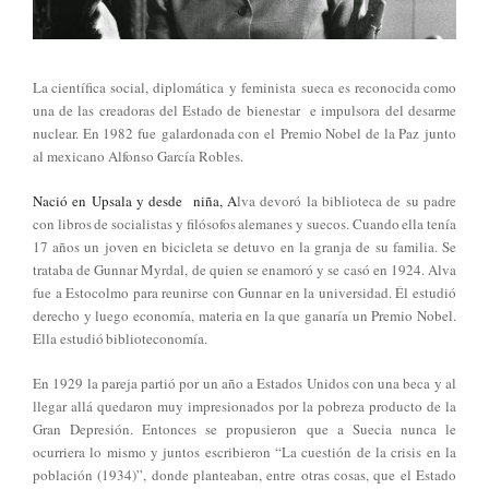
La científica social, diplomática y
feminista sueca es reconocida como
una de las creadoras del Estado de bienestar e impulsora del desarme
nuclear. En 1982 fue galardonada con el Premio Nobel de la Paz junto
al mexicano Alfonso García Robles.
Nació en Upsala y desde niña, A
lva devoró la biblioteca de su padre
con libros de socialistas y filósofos alemanes y suecos. Cuando ella tenía
17 años un joven en bicicleta se detuvo en la granja de su familia. Se
trataba de Gunnar Myrdal, de quien se enamoró y se casó en 1924. Alva
fue a Estocolmo para reunirse con Gunnar en la universidad. Él estudió
derecho y luego economía, materia en la que ganaría un Premio Nobel.
Ella estudió biblioteconomía.
En 1929 la pareja partió por un año a Estados Unidos con una beca y al
llegar allá quedaron muy impresionados por la pobreza producto de la
Gran Depresión. Entonces se propusieron que a Suecia nunca le
ocurriera lo mismo y juntos escribieron “La cuestión de la crisis en la
población (1934)”, donde planteaban, entre otras cosas, que el Estado