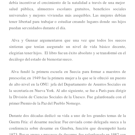
debía incentivar el crecimiento de la natalidad a través de una mejor
salud pública, almuerzos escolares gratuitos, beneficios sociales
universales y mejores viviendas más asequibles. Las mujeres debían
tener libertad para trabajar o estudiar creando lugares donde sus hijos
puedan ser cuidados durante el día.
Alva y Gunnar argumentaron que una vez que todos los suecos
sintieran que tenían asegurado un nivel de vida básico decente,
elegirían tener hijos. El libro fue un éxito absoluto y se transformó en el
decálogo del estado de bienestar sueco.
Alva fundó la primera escuela en Suecia para formar a maestros de
preescolar, en 1949 fue la primera mujer a la que se le ofreció un puesto
de alto nivel en la ONU: jefa del Departamento de Asuntos Sociales en
la secretaría en Nueva York. Al año siguiente, se fue a París para dirigir
la División de Ciencias Sociales de la Unesco. Fue galardonada con el
primer Premio de la Paz del Pueblo Noruego.
Durante dos décadas dedicó su vida a uno de los grandes temas de la
Guerra Fría: el desarme nuclear. Fue enviada como delegada sueca a la
conferencia sobre desarme en Ginebra, función que desempeñó hasta
1973. Por su apoyo a procesos de desarme, fue galardonada en 1982 con