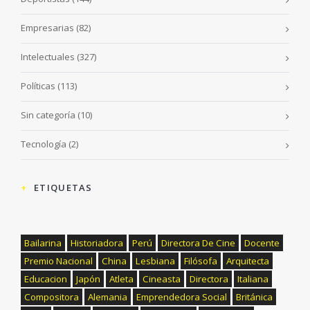
Empresarias
(82)
Intelectuales
(327)
Políticas
(113)
Sin categoría
(10)
Tecnología
(2)
ETIQUETAS
Bailarina
Historiadora
Perú
Directora De Cine
Docente
Premio Nacional
China
Lesbiana
Filósofa
Arquitecta
Educacion
Japón
Atleta
Cineasta
Directora
Italiana
Compositora
Alemania
Emprendedora Social
Británica