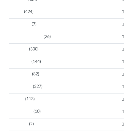
Artistas
(424)
Aventureras
(7)
Bacanas Solidarias
(26)
Científicas
(300)
Deportistas
(144)
Empresarias
(82)
Intelectuales
(327)
Políticas
(113)
Sin categoría
(10)
Tecnología
(2)