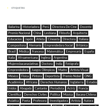
ETIQUETAS
Bailarina
Historiadora
Perú
Directora De Cine
Docente
Premio Nacional
China
Lesbiana
Filósofa
Arquitecta
Educacion
Japón
Atleta
Cineasta
Directora
Italiana
Compositora
Alemania
Emprendedora Social
Británica
Brasil
Médica
Francesa
Matemática
Empresaria
España
Italia
Afroamericana
Inglesa
Argentina
Mujeresbacanaslatinas
Doctora
India
Fotógrafa
Emprendedora
Juegos Olímpicos
Madre
Artista Visual
México
Física
Pintora
Deportista
Premio Nobel
ONG
Académica
Africana
Derechos Humanos
Inglaterra
Estados
Unidos
Abogada
Cantante
Periodista
Actriz
Francia
Científica
Derechos Civiles
Política
Música
Bacana Chilena
Asiatica
Poeta
Profesora
Investigadora
Artista
Autora