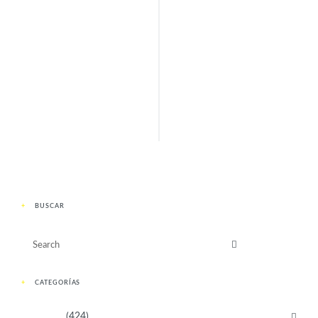
INTELECTUALES
ARTISTAS
ELISA LONCÓN
SHENDA ROMÁN
(1963)
(1928)
ANTERIOR
SIGUIENTE
BUSCAR
CATEGORÍAS
Activistas
(424)