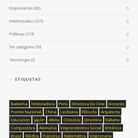
Empresarias
(82)
Intelectuales
(327)
Políticas
(113)
Sin categoría
(10)
Tecnología
(2)
ETIQUETAS
Bailarina
Historiadora
Perú
Directora De Cine
Docente
Premio Nacional
China
Lesbiana
Filósofa
Arquitecta
Educacion
Japón
Atleta
Cineasta
Directora
Italiana
Compositora
Alemania
Emprendedora Social
Británica
Brasil
Médica
Francesa
Matemática
Empresaria