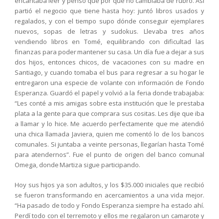
encantaba leer y pensó que por qué no cambiaba de rubro. Así
partió el negocio que tiene hasta hoy: juntó libros usados y
regalados, y con el tiempo supo dónde conseguir ejemplares
nuevos, sopas de letras y sudokus. Llevaba tres años
vendiendo libros en Tomé, equilibrando con dificultad las
finanzas para poder mantener su casa. Un día fue a dejar a sus
dos hijos, entonces chicos, de vacaciones con su madre en
Santiago, y cuando tomaba el bus para regresar a su hogar le
entregaron una especie de volante con información de Fondo
Esperanza. Guardó el papel y volvió a la feria donde trabajaba:
“Les conté a mis amigas sobre esta institución que le prestaba
plata a la gente para que comprara sus cositas. Les dije que iba
a llamar y lo hice. Me acuerdo perfectamente que me atendió
una chica llamada Javiera, quien me comentó lo de los bancos
comunales. Si juntaba a veinte personas, llegarían hasta Tomé
para atendernos”. Fue el punto de origen del banco comunal
Omega, donde Martiza sigue participando.
Hoy sus hijos ya son adultos, y los $35.000 iniciales que recibió
se fueron transformando en acercamientos a una vida mejor.
“Ha pasado de todo y Fondo Esperanza siempre ha estado ahí.
Perdí todo con el terremoto y ellos me regalaron un camarote y