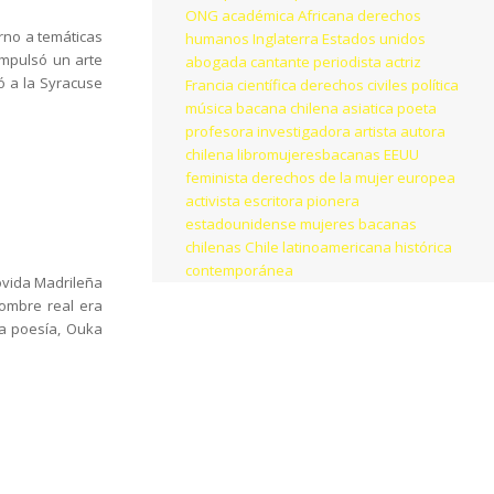
ONG
académica
Africana
derechos
rno a temáticas
humanos
Inglaterra
Estados unidos
impulsó un arte
abogada
cantante
periodista
actriz
ó a la Syracuse
Francia
científica
derechos civiles
política
música
bacana chilena
asiatica
poeta
profesora
investigadora
artista
autora
chilena
libromujeresbacanas
EEUU
feminista
derechos de la mujer
europea
activista
escritora
pionera
estadounidense
mujeres bacanas
chilenas
Chile
latinoamericana
histórica
contemporánea
ovida Madrileña
nombre real era
la poesía, Ouka