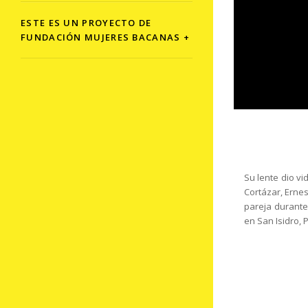
ESTE ES UN PROYECTO DE
FUNDACIÓN MUJERES BACANAS +
Su lente dio vi
Cortázar, Erne
pareja durante 
en San Isidro, 