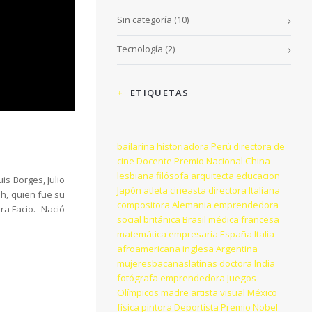
Sin categoría
(10)
Tecnología
(2)
ETIQUETAS
bailarina
historiadora
Perú
directora de
cine
Docente
Premio Nacional
China
lesbiana
filósofa
arquitecta
educacion
is Borges, Julio
Japón
atleta
cineasta
directora
Italiana
h, quien fue su
compositora
Alemania
emprendedora
ara Facio. Nació
social
británica
Brasil
médica
francesa
matemática
empresaria
España
Italia
afroamericana
inglesa
Argentina
mujeresbacanaslatinas
doctora
India
fotógrafa
emprendedora
Juegos
Olímpicos
madre
artista visual
México
física
pintora
Deportista
Premio Nobel