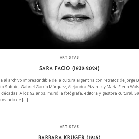
ARTISTAS
SARA FACIO (1932-2024)
da al archivo imprescindible de la cultura argentina con retratos de Jorge Lu
sto Sabato, Gabriel García Márquez, Alejandra Pizarnik y María Elena Wals
décadas. A los 92 años, murió la fotógrafa, editora y gestora cultural, S
Provincia de […]
ARTISTAS
BARBARA KRUGER (1945)