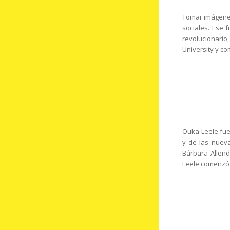
Tomar imágenes
sociales. Ese 
revolucionario
University y c
Ouka Leele fue
y de las nueva
Bárbara Allend
Leele comenzó