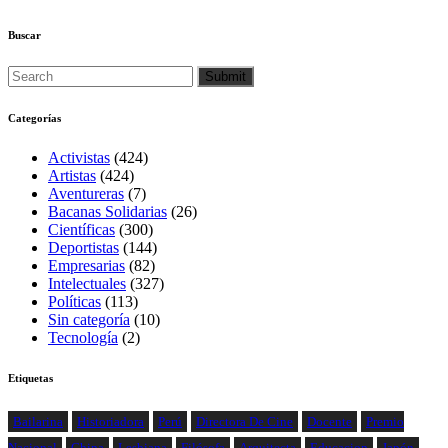
Buscar
Categorías
Activistas
(424)
Artistas
(424)
Aventureras
(7)
Bacanas Solidarias
(26)
Científicas
(300)
Deportistas
(144)
Empresarias
(82)
Intelectuales
(327)
Políticas
(113)
Sin categoría
(10)
Tecnología
(2)
Etiquetas
Bailarina
Historiadora
Perú
Directora De Cine
Docente
Premio
Nacional
China
Lesbiana
Filósofa
Arquitecta
Educacion
Japón