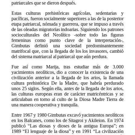
patriarcales que se dieron después.
Estas culturas prehistóricas agrícolas, sedentarias y
pacíficas, fueron socialmente superiores a las de la posterior
etapa patriarcal, nómada y guerrera, que se impuso a través
de las oleadas migratorias indoarias. Siguiendo los patrones
socioculturales del Neolítico -sobre todo las figuras
femeninas como punto clave de la interpretación-,
Gimbutas definió una sociedad predominantemente
matrifocal que, con la llegada de los los invasores, cambió
del sistema matriarcal al patriarcal que aún perdura.
Fue así como Marija, tras estudiar más de 3.000
yacimientos neolíticos, dio a conocer la existencia de una
civilización anterior a la llegada de los arios, la llamada
cultura prehistórica De la Madre, que habría perdurado
unos 25 siglos. Según ella, antes de la llegada de los arios,
las culturas europeas eran de carácter matricéntricas y se
articulaban en torno al culto de la Diosa Madre Tierra de
una manera cooperativa y tranquila.
Entre 1967 y 1980 Gimbutas excavó yacimientos neolíticos
en los Balcanes, como los de Sitagroi y Akileion. En 1974
publicó “Las diosas y dioses de la antigua Europa”; en
1989 “El lenguaje de la diosa” y en 1991 “La civilización