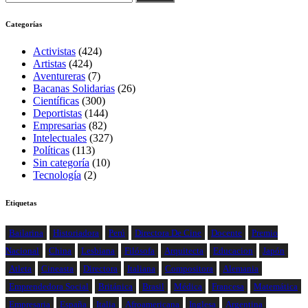
Categorías
Activistas
(424)
Artistas
(424)
Aventureras
(7)
Bacanas Solidarias
(26)
Científicas
(300)
Deportistas
(144)
Empresarias
(82)
Intelectuales
(327)
Políticas
(113)
Sin categoría
(10)
Tecnología
(2)
Etiquetas
Bailarina
Historiadora
Perú
Directora De Cine
Docente
Premio
Nacional
China
Lesbiana
Filósofa
Arquitecta
Educacion
Japón
Atleta
Cineasta
Directora
Italiana
Compositora
Alemania
Emprendedora Social
Británica
Brasil
Médica
Francesa
Matemática
Empresaria
España
Italia
Afroamericana
Inglesa
Argentina