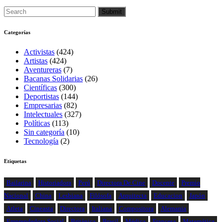
Categorías
Activistas
(424)
Artistas
(424)
Aventureras
(7)
Bacanas Solidarias
(26)
Científicas
(300)
Deportistas
(144)
Empresarias
(82)
Intelectuales
(327)
Políticas
(113)
Sin categoría
(10)
Tecnología
(2)
Etiquetas
Bailarina
Historiadora
Perú
Directora De Cine
Docente
Premio
Nacional
China
Lesbiana
Filósofa
Arquitecta
Educacion
Japón
Atleta
Cineasta
Directora
Italiana
Compositora
Alemania
Emprendedora Social
Británica
Brasil
Médica
Francesa
Matemática