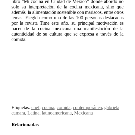
libro “Mi cocina en Ciudad de México” donde abordó no
solo su interpretación de la cocina mexicana, sino que
además la alimentación sostenible con mariscos, entre otros
temas. Elegida como una de las 100 personas destacadas
por la revista Time este año, su principal motivación es
hacer de la cocina mexicana una manifestación de la
autenticidad de su cultura que se expresa a través de la
comida.
Etiquetas:
chef
,
cocina
,
comida
,
contemporánea
,
gabriela
camara
,
Latina
,
latinoamericana
,
Mexicana
Relacionadas