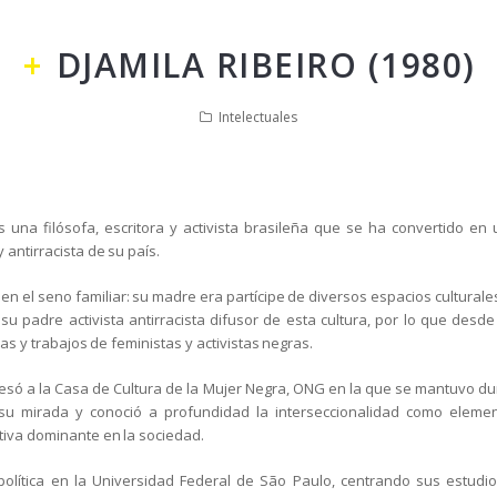
DJAMILA RIBEIRO (1980)
Intelectuales
s una filósofa, escritora y activista brasileña que se ha convertido en
 antirracista de su país.
en el seno familiar: su madre era partícipe de diversos espacios culturales
 su padre activista antirracista difusor de esta cultura, por lo que des
ias y trabajos de feministas y activistas negras.
resó a la Casa de Cultura de la Mujer Negra, ONG en la que se mantuvo d
u mirada y conoció a profundidad la interseccionalidad como elemen
tiva dominante en la sociedad.
 política en la Universidad Federal de São Paulo, centrando sus estudio