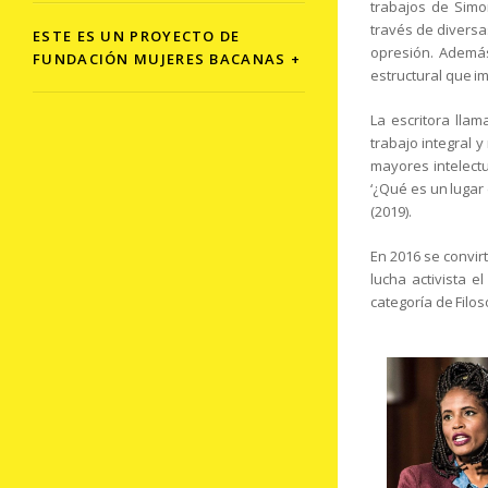
trabajos de Simon
través de diversa
ESTE ES UN PROYECTO DE
opresión. Además
FUNDACIÓN MUJERES BACANAS +
estructural que i
La escritora llam
trabajo integral 
mayores intelect
‘¿Qué es un lugar 
(2019).
En 2016 se convir
lucha activista e
categoría de Filos