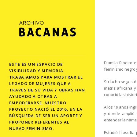
Djamila Ribeiro e
ESTE ES UN ESPACIO DE
feminismo negro y
VISIBILIDAD Y MEMORIA.
TRABAJAMOS PARA MOSTRAR EL
Su lucha se gestó 
LEGADO DE MUJERES QUE A
matriz africana y
TRAVÉS DE SU VIDA Y OBRAS HAN
conoció las histor
AYUDADO A OTRAS A
EMPODERARSE. NUESTRO
A los 19 años ing
PROYECTO NACIÓ EL 2016, EN LA
y donde amplió s
BÚSQUEDA DE SER UN APORTE Y
entender la narra
PROPONER REFERENTES AL
NUEVO FEMINISMO.
Estudió filosofía