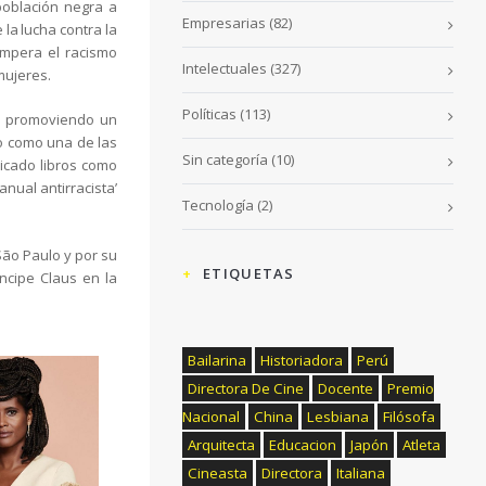
 población negra a
Empresarias
(82)
la lucha contra la
impera el racismo
Intelectuales
(327)
mujeres.
Políticas
(113)
s y promoviendo un
do como una de las
Sin categoría
(10)
icado libros como
anual antirracista’
Tecnología
(2)
São Paulo y por su
ETIQUETAS
íncipe Claus en la
Bailarina
Historiadora
Perú
Directora De Cine
Docente
Premio
Nacional
China
Lesbiana
Filósofa
Arquitecta
Educacion
Japón
Atleta
Cineasta
Directora
Italiana