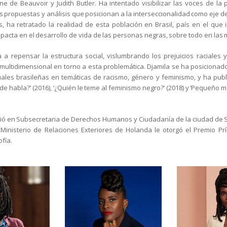
e de Beauvoir y Judith Butler. Ha intentado visibilizar las voces de la
s propuestas y análisis que posicionan a la interseccionalidad como eje de 
, ha retratado la realidad de esta población en Brasil, país en el que 
mpacta en el desarrollo de vida de las personas negras, sobre todo en las 
a a repensar la estructura social, vislumbrando los prejuicios raciale
y multidimensional en torno a esta problemática. Djamila se ha posiciona
uales brasileñas en temáticas de racismo, género y feminismo, y ha publ
de habla?’ (2016), ‘¿Quién le teme al feminismo negro?’ (2018) y ‘Pequeño m
tió en Subsecretaria de Derechos Humanos y Ciudadanía de la ciudad de 
l Ministerio de Relaciones Exteriores de Holanda le otorgó el Premio Pr
ofía.