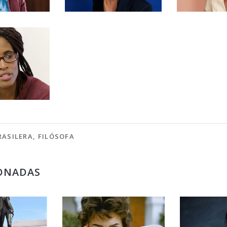
RASILERA
,
FILÓSOFA
ONADAS