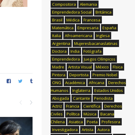
Compositora
Alemania
Emprendedora Social
Británica
Brasil
Médica
Francesa
Matemática
Empresaria
España
Italia
Afroamericana
Inglesa
Argentina
Mujeresbacanaslatinas
Doctora
India
Fotógrafa
Emprendedora
Juegos Olímpicos
Madre
Artista Visual
México
Física
Pintora
Deportista
Premio Nobel
ONG
Académica
Africana
Derechos
Humanos
Inglaterra
Estados Unidos
Abogada
Cantante
Periodista
Actriz
Francia
Científica
Derechos
Civiles
Política
Música
Bacana
Chilena
Asiatica
Poeta
Profesora
Investigadora
Artista
Autora