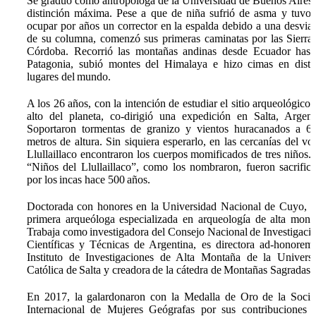
Se graduó como antropóloga de la Universidad de Buenos Aires
distinción máxima. Pese a que de niña sufrió de asma y tuvo
ocupar por años un corrector en la espalda debido a una desvia
de su columna, comenzó sus primeras caminatas por las Sierra
Córdoba. Recorrió las montañas andinas desde Ecuador hast
Patagonia, subió montes del Himalaya e hizo cimas en disti
lugares del mundo.
A los 26 años, con la intención de estudiar el sitio arqueológico
alto del planeta, co-dirigió una expedición en Salta, Argent
Soportaron tormentas de granizo y vientos huracanados a 6
metros de altura. Sin siquiera esperarlo, en las cercanías del vo
Llullaillaco encontraron los cuerpos momificados de tres niños.
“Niños del Llullaillaco”, como los nombraron, fueron sacrific
por los incas hace 500 años.
Doctorada con honores en la Universidad Nacional de Cuyo, e
primera arqueóloga especializada en arqueología de alta mont
Trabaja como investigadora del Consejo Nacional de Investigaci
Científicas y Técnicas de Argentina, es directora ad-honorem
Instituto de Investigaciones de Alta Montaña de la Univers
Católica de Salta y creadora de la cátedra de Montañas Sagradas.
En 2017, la galardonaron con la Medalla de Oro de la Soci
Internacional de Mujeres Geógrafas por sus contribuciones 