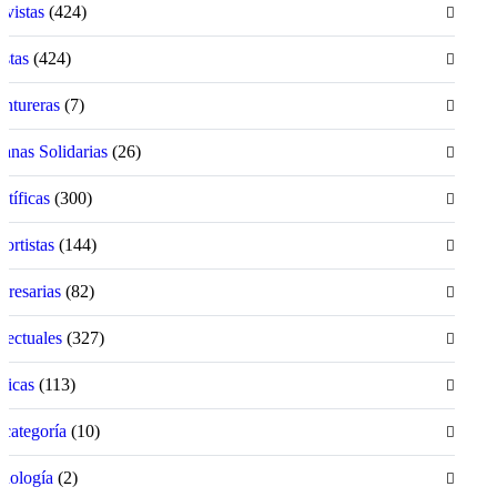
ivistas
(424)
istas
(424)
ntureras
(7)
anas Solidarias
(26)
ntíficas
(300)
ortistas
(144)
resarias
(82)
electuales
(327)
íticas
(113)
 categoría
(10)
nología
(2)