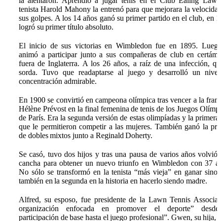
la alentaron. Aprendió a jugar tenis en el Club Ealing Lawn
tenista Harold Mahony la entrenó para que mejorara la velocida
sus golpes. A los 14 años ganó su primer partido en el club, en 
logró su primer título absoluto.
El inicio de sus victorias en Wimbledon fue en 1895. Lueg
animó a participar junto a sus compañeras de club en certám
fuera de Inglaterra. A los 26 años, a raíz de una infección, q
sorda. Tuvo que readaptarse al juego y desarrolló un nive
concentración admirable.
En 1900 se convirtió en campeona olímpica tras vencer a la fran
Hélène Prévost en la final femenina de tenis de los Juegos Olímp
de París. Era la segunda versión de estas olimpíadas y la primera
que le permitieron competir a las mujeres. También ganó la pr
de dobles mixtos junto a Reginald Doherty.
Se casó, tuvo dos hijos y tras una pausa de varios años volvió 
cancha para obtener un nuevo triunfo en Wimbledon con 37 a
No sólo se transformó en la tenista “más vieja” en ganar sino
también en la segunda en la historia en hacerlo siendo madre.
Alfred, su esposo, fue presidente de la Lawn Tennis Associat
organización enfocada en promover el deporte” desde
participación de base hasta el juego profesional”. Gwen, su hija, 