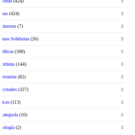
ivistas
(424)
istas
(424)
ntureras
(7)
anas Solidarias
(26)
ntíficas
(300)
ortistas
(144)
resarias
(82)
electuales
(327)
íticas
(113)
 categoría
(10)
nología
(2)