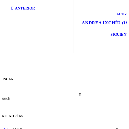
ANTERIOR
ACTIVI
ANDREA IXCHÍU (19
SIGUIENT
BUSCAR
CATEGORÍAS