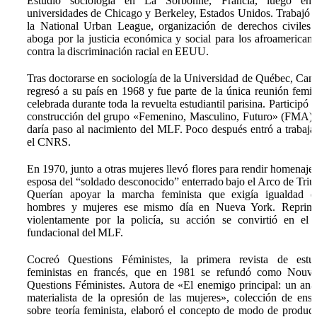
Estudió sociología en La Sorbonne, Francia, luego en 
universidades de Chicago y Berkeley, Estados Unidos. Trabajó 
la National Urban League, organización de derechos civiles
aboga por la justicia económica y social para los afroamerican
contra la discriminación racial en EEUU.
Tras doctorarse en sociología de la Universidad de Québec, Can
regresó a su país en 1968 y fue parte de la única reunión femin
celebrada durante toda la revuelta estudiantil parisina. Participó e
construcción del grupo «Femenino, Masculino, Futuro» (FMA)
daría paso al nacimiento del MLF. Poco después entró a trabaja
el CNRS.
En 1970, junto a otras mujeres llevó flores para rendir homenaje 
esposa del “soldado desconocido” enterrado bajo el Arco de Triu
Querían apoyar la marcha feminista que exigía igualdad e
hombres y mujeres ese mismo día en Nueva York. Reprimi
violentamente por la policía, su acción se convirtió en el 
fundacional del MLF.
Cocreó Questions Féministes, la primera revista de estu
feministas en francés, que en 1981 se refundó como Nouve
Questions Féministes. Autora de «El enemigo principal: un anál
materialista de la opresión de las mujeres», colección de ens
sobre teoría feminista, elaboró el concepto de modo de produc