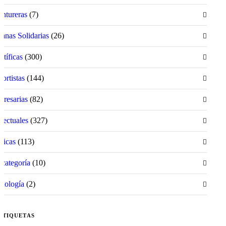
ntureras
(7)
anas Solidarias
(26)
ntíficas
(300)
ortistas
(144)
resarias
(82)
electuales
(327)
íticas
(113)
 categoría
(10)
nología
(2)
ETIQUETAS