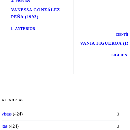
ACTIVISTAS
VANESSA GONZÁLEZ
PEÑA (1993)
ANTERIOR
CIENTÍF
VANIA FIGUEROA (19
SIGUIENT
CATEGORÍAS
ivistas
(424)
istas
(424)