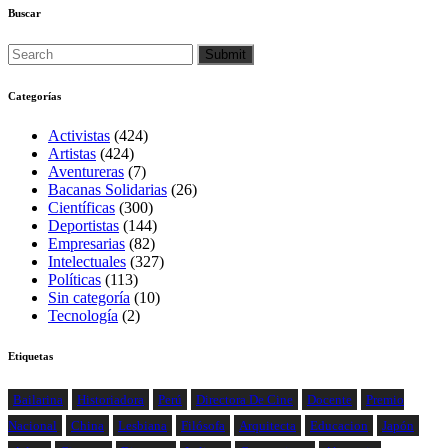
Buscar
Categorías
Activistas
(424)
Artistas
(424)
Aventureras
(7)
Bacanas Solidarias
(26)
Científicas
(300)
Deportistas
(144)
Empresarias
(82)
Intelectuales
(327)
Políticas
(113)
Sin categoría
(10)
Tecnología
(2)
Etiquetas
Bailarina
Historiadora
Perú
Directora De Cine
Docente
Premio
Nacional
China
Lesbiana
Filósofa
Arquitecta
Educacion
Japón