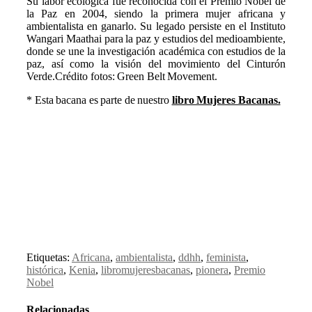
Su labor ecológica fue reconocida con el Premio Nobel de
la Paz en 2004, siendo la primera mujer africana y
ambientalista en ganarlo.
Su legado persiste en el Instituto
Wangari Maathai para la paz y estudios del medioambiente,
donde se une la investigación académica con estudios de la
paz, así como la visión del movimiento del Cinturón
Verde.
Crédito fotos: Green Belt Movement.
* Esta bacana es parte de nuestro
libro Mujeres Bacanas.
Etiquetas:
Africana
,
ambientalista
,
ddhh
,
feminista
,
histórica
,
Kenia
,
libromujeresbacanas
,
pionera
,
Premio
Nobel
Relacionadas