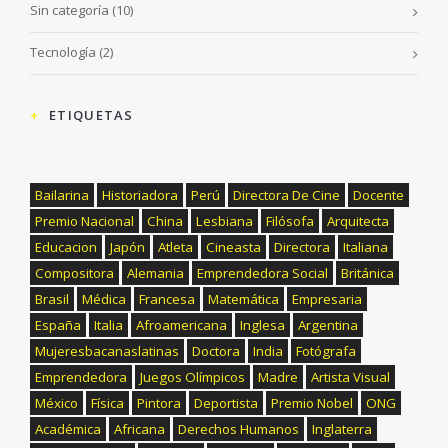
Sin categoría
(10)
Tecnología
(2)
ETIQUETAS
Bailarina
Historiadora
Perú
Directora De Cine
Docente
Premio Nacional
China
Lesbiana
Filósofa
Arquitecta
Educacion
Japón
Atleta
Cineasta
Directora
Italiana
Compositora
Alemania
Emprendedora Social
Británica
Brasil
Médica
Francesa
Matemática
Empresaria
España
Italia
Afroamericana
Inglesa
Argentina
Mujeresbacanaslatinas
Doctora
India
Fotógrafa
Emprendedora
Juegos Olímpicos
Madre
Artista Visual
México
Física
Pintora
Deportista
Premio Nobel
ONG
Académica
Africana
Derechos Humanos
Inglaterra