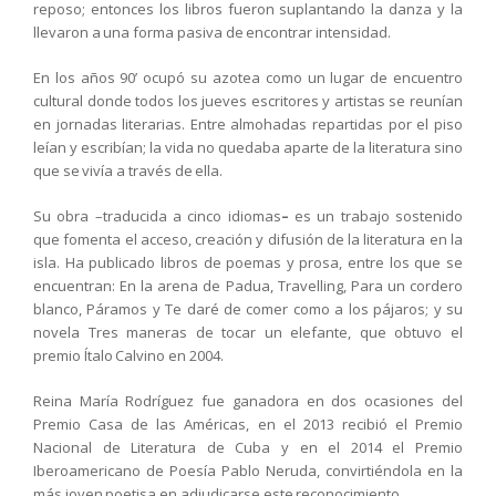
reposo; entonces los libros fueron suplantando la danza y la
llevaron a una forma pasiva de encontrar intensidad.
En los años 90’ ocupó su azotea como un lugar de encuentro
cultural donde todos los jueves escritores y artistas se reunían
en jornadas literarias. Entre almohadas repartidas por el piso
leían y escribían; la vida no quedaba aparte de la literatura sino
que se vivía a través de ella.
Su obra –traducida a cinco idiomas
–
es un trabajo sostenido
que fomenta el acceso, creación y difusión de la literatura en la
isla. Ha publicado libros de poemas y prosa, entre los que se
encuentran: En la arena de Padua, Travelling, Para un cordero
blanco, Páramos y Te daré de comer como a los pájaros; y su
novela Tres maneras de tocar un elefante, que obtuvo el
premio Ítalo Calvino en 2004.
Reina María Rodríguez fue ganadora en dos ocasiones del
Premio Casa de las Américas, en el 2013 recibió el Premio
Nacional de Literatura de Cuba y en el 2014 el Premio
Iberoamericano de Poesía Pablo Neruda, convirtiéndola en la
más joven poetisa en adjudicarse este reconocimiento.