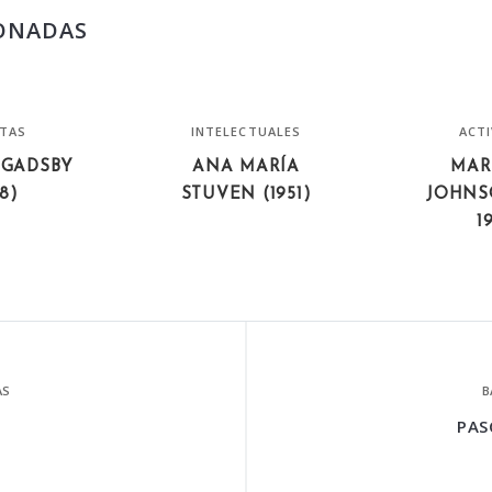
ONADAS
STAS
INTELECTUALES
ACTI
GADSBY
ANA MARÍA
MAR
78)
STUVEN (1951)
JOHNSO
1
AS
B
PAS