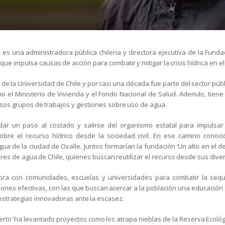
 es una administradora pública chilena y directora ejecutiva de la Fundac
 que impulsa causas de acción para combatir y mitigar la crisis hídrica en el
 de la Universidad de Chile y por casi una década fue parte del sector púb
 el Ministerio de Vivienda y el Fondo Nacional de Salud. Además, tiene
rsos grupos de trabajos y gestiones sobre uso de agua.
dar un paso al costado y salirse del organismo estatal para impulsar 
sobre el recurso hídrico desde la sociedad civil. En ese camino conoc
ua de la ciudad de Ovalle. Juntos formarían la fundación ‘Un alto en el de
es de agua de Chile, quienes buscan reutilizar el recurso desde sus dive
ora con comunidades, escuelas y universidades para combatir la sequ
iones efectivas, con las que buscan acercar a la población una educación
strategias innovadoras ante la escasez.
sierto’ ha levantado proyectos como los atrapa nieblas de la Reserva Ecoló