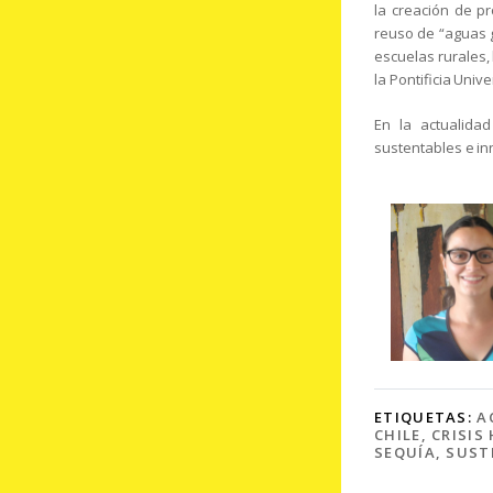
la creación de p
reuso de “aguas g
escuelas rurales, 
la Pontificia Univ
En la actualida
sustentables e in
ETIQUETAS:
A
CHILE
,
CRISIS
SEQUÍA
,
SUST