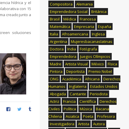
ncia hídrica y el
Compositora
Alemania
olaborativa con 15
Emprendedora Social
Británica
tema creado junto a
Brasil
Médica
Francesa
Matemática
Empresaria
España
creen soluciones
Italia
Afroamericana
Inglesa
Argentina
Mujeresbacanaslatinas
Doctora
India
Fotógrafa
Emprendedora
Juegos Olímpicos
Madre
Artista Visual
México
Física
Pintora
Deportista
Premio Nobel
ONG
Académica
Africana
Derechos
Humanos
Inglaterra
Estados Unidos
Abogada
Cantante
Periodista
Actriz
Francia
Científica
Derechos
Civiles
Política
Música
Bacana
Chilena
Asiatica
Poeta
Profesora
Investigadora
Artista
Autora