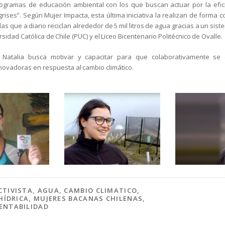
rogramas de educación ambiental con los que buscan actuar por la eficie
rises”. Según Mujer Impacta, esta última iniciativa la realizan de forma c
las que a diario reciclan alrededor de 5 mil litros de agua gracias a un sis
ersidad Católica de Chile (PUC) y el Liceo Bicentenario Politécnico de Ovalle.
d Natalia busca motivar y capacitar para que colaborativamente se 
novadoras en respuesta al cambio climático.
CTIVISTA
,
AGUA
,
CAMBIO CLIMATICO
,
 HÍDRICA
,
MUJERES BACANAS CHILENAS
,
ENTABILIDAD