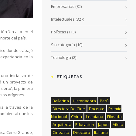
Empresarias
(82)
Intelectuales
(327)
ión ‘Un alto en el
Políticas
(113)
 norte del país.
Sin categoría
(10)
lico donde trabajó
 experiencia en la
Tecnología
(2)
una iniciativa de
ETIQUETAS
ió un proyecto de
sierto’, la primera
rsos orígenes.
Bailarina
Historiadora
Perú
ía a través de la
Directora De Cine
Docente
Premio
 ambiental que los
Nacional
China
Lesbiana
Filósofa
Arquitecta
Educacion
Japón
Atleta
Cineasta
Directora
Italiana
gica Cerro Grande,