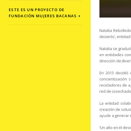
ESTE ES UN PROYECTO DE
FUNDACIÓN MUJERES BACANAS +
Natalia Rebolledo
desierto’, entidad
Natalia se graduó
en entidades como
dirección de dive
En 2013 decidió 
concientización 
recicladores de ag
red de cosechador
La entidad colab
creación de soluc
ayude a generar e
‘Un alto en el de