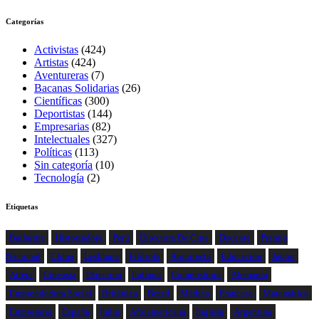
Categorías
Activistas
(424)
Artistas
(424)
Aventureras
(7)
Bacanas Solidarias
(26)
Científicas
(300)
Deportistas
(144)
Empresarias
(82)
Intelectuales
(327)
Políticas
(113)
Sin categoría
(10)
Tecnología
(2)
Etiquetas
Bailarina
Historiadora
Perú
Directora De Cine
Docente
Premio
Nacional
China
Lesbiana
Filósofa
Arquitecta
Educacion
Japón
Atleta
Cineasta
Directora
Italiana
Compositora
Alemania
Emprendedora Social
Británica
Brasil
Médica
Francesa
Matemática
Empresaria
España
Italia
Afroamericana
Inglesa
Argentina