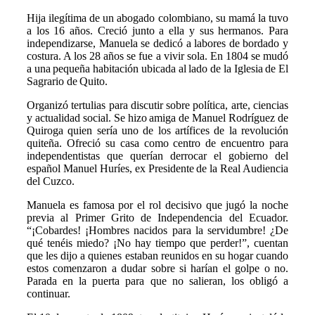
Hija ilegítima de un abogado colombiano, su mamá la tuvo
a los 16 años. Creció junto a ella y sus hermanos. Para
independizarse, Manuela se dedicó a labores de bordado y
costura. A los 28 años se fue a vivir sola. En 1804 se mudó
a una pequeña habitación ubicada al lado de la Iglesia de El
Sagrario de Quito.
Organizó tertulias para discutir sobre política, arte, ciencias
y actualidad social. Se hizo amiga de Manuel Rodríguez de
Quiroga quien sería uno de los artífices de la revolución
quiteña. Ofreció su casa como centro de encuentro para
independentistas que querían derrocar el gobierno del
español Manuel Huríes, ex Presidente de la Real Audiencia
del Cuzco.
Manuela es famosa por el rol decisivo que jugó la noche
previa al Primer Grito de Independencia del Ecuador.
“¡Cobardes! ¡Hombres nacidos para la servidumbre! ¿De
qué tenéis miedo? ¡No hay tiempo que perder!”, cuentan
que les dijo a quienes estaban reunidos en su hogar cuando
estos comenzaron a dudar sobre si harían el golpe o no.
Parada en la puerta para que no salieran, los obligó a
continuar.