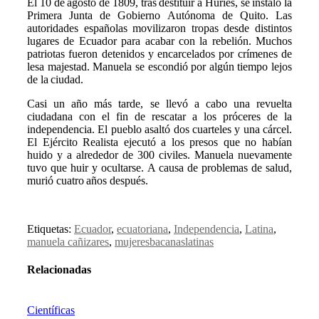
El 10 de agosto de 1809, tras destituir a Huríes, se instaló la
Primera Junta de Gobierno Autónoma de Quito. Las
autoridades españolas movilizaron tropas desde distintos
lugares de Ecuador para acabar con la rebelión. Muchos
patriotas fueron detenidos y encarcelados por crímenes de
lesa majestad. Manuela se escondió por algún tiempo lejos
de la ciudad.
Casi un año más tarde, se llevó a cabo una revuelta
ciudadana con el fin de rescatar a los próceres de la
independencia. El pueblo asaltó dos cuarteles y una cárcel.
El Ejército Realista ejecutó a los presos que no habían
huido y a alrededor de 300 civiles. Manuela nuevamente
tuvo que huir y ocultarse. A causa de problemas de salud,
murió cuatro años después.
Etiquetas:
Ecuador
,
ecuatoriana
,
Independencia
,
Latina
,
manuela cañizares
,
mujeresbacanaslatinas
Relacionadas
Científicas