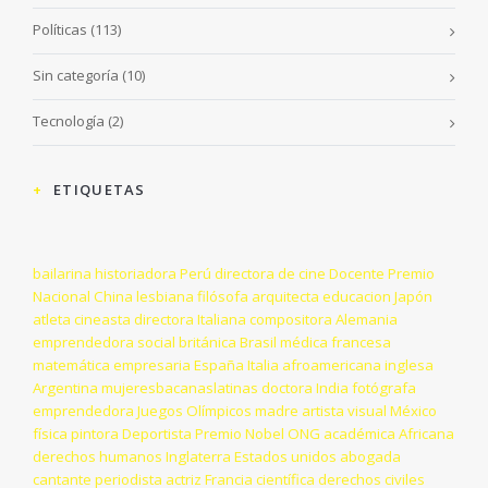
Políticas
(113)
Sin categoría
(10)
Tecnología
(2)
ETIQUETAS
bailarina
historiadora
Perú
directora de cine
Docente
Premio
Nacional
China
lesbiana
filósofa
arquitecta
educacion
Japón
atleta
cineasta
directora
Italiana
compositora
Alemania
emprendedora social
británica
Brasil
médica
francesa
matemática
empresaria
España
Italia
afroamericana
inglesa
Argentina
mujeresbacanaslatinas
doctora
India
fotógrafa
emprendedora
Juegos Olímpicos
madre
artista visual
México
física
pintora
Deportista
Premio Nobel
ONG
académica
Africana
derechos humanos
Inglaterra
Estados unidos
abogada
cantante
periodista
actriz
Francia
científica
derechos civiles