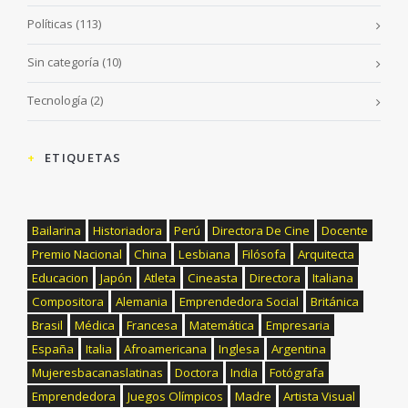
Políticas
(113)
Sin categoría
(10)
Tecnología
(2)
ETIQUETAS
Bailarina
Historiadora
Perú
Directora De Cine
Docente
Premio Nacional
China
Lesbiana
Filósofa
Arquitecta
Educacion
Japón
Atleta
Cineasta
Directora
Italiana
Compositora
Alemania
Emprendedora Social
Británica
Brasil
Médica
Francesa
Matemática
Empresaria
España
Italia
Afroamericana
Inglesa
Argentina
Mujeresbacanaslatinas
Doctora
India
Fotógrafa
Emprendedora
Juegos Olímpicos
Madre
Artista Visual