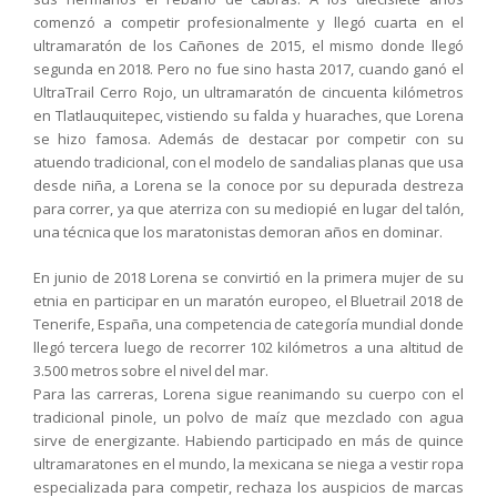
comenzó a competir profesionalmente y llegó cuarta en el
ultramaratón de los Cañones de 2015, el mismo donde llegó
segunda en 2018. Pero no fue sino hasta 2017, cuando ganó el
UltraTrail Cerro Rojo, un ultramaratón de cincuenta kilómetros
en Tlatlauquitepec, vistiendo su falda y huaraches, que Lorena
se hizo famosa. Además de destacar por competir con su
atuendo tradicional, con el modelo de sandalias planas que usa
desde niña, a Lorena se la conoce por su depurada destreza
para correr, ya que aterriza con su mediopié en lugar del talón,
una técnica que los maratonistas demoran años en dominar.
En junio de 2018 Lorena se convirtió en la primera mujer de su
etnia en participar en un maratón europeo, el Bluetrail 2018 de
Tenerife, España, una competencia de categoría mundial donde
llegó tercera luego de recorrer 102 kilómetros a una altitud de
3.500 metros sobre el nivel del mar.
Para las carreras, Lorena sigue reanimando su cuerpo con el
tradicional pinole, un polvo de maíz que mezclado con agua
sirve de energizante. Habiendo participado en más de quince
ultramaratones en el mundo, la mexicana se niega a vestir ropa
especializada para competir, rechaza los auspicios de marcas