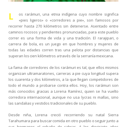
L
os rarámuri, una etnia indígena cuyo nombre significa
«pies ligeros» o «corredores a pie», son famosos por
recorrer hasta 270 kilómetros sin detenerse. Asentado entre
caminos rocosos y pendientes pronunciadas, para este pueblo
correr es una forma de vida y una tradición. El rarajipari, o
carrera de bola, es un juego en que hombres y mujeres de
todas las edades corren tras una pelota por distancias que
superan los cien kilómetros a través de la serranía mexicana.
La fama de corredores de los rarámuri es tal, que ellos mismos
organizan ultramaratones, carreras a pie cuya longitud supera
los cuarenta y dos kilómetros, a la que llegan competidores de
todo el mundo a probarse contra ellos. Hoy, los rarámuri son
más conocidos gracias a Lorena Ramírez, quien se ha vuelto
corredora internacional, aunque no usa lycras ni mallas, sino
las sandalias y vestidos tradicionales de su pueblo.
Desde niña, Lorena creció recorriendo su natal Sierra
Tarahumara para buscar comida en otro pueblo o seguir junto a
sus hermanos el rebaño de cabras. A los diecisiete años