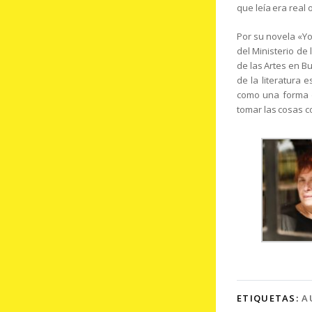
que leía era real o 
Por su novela «Yo
del Ministerio de 
de las Artes en B
de la literatura 
como una forma d
tomar las cosas 
ETIQUETAS:
A