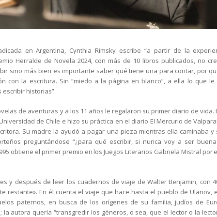
adicada en Argentina, Cynthia Rimsky escribe “a partir de la experien
mio Herralde de Novela 2024, con más de 10 libros publicados, no cr
ibir sino más bien es importante saber qué tiene una para contar, por qu
ón con la escritura. Sin “miedo a la página en blanco”, a ella lo que l
 escribir historias”.
velas de aventuras y a los 11 años le regalaron su primer diario de vida. 
Universidad de Chile e hizo su práctica en el diario El Mercurio de Valpara
scritora. Su madre la ayudó a pagar una pieza mientras ella caminaba 
orteños preguntándose “¿para qué escribir, si nunca voy a ser buena?
95 obtiene el primer premio en los Juegos Literarios Gabriela Mistral por el
jes y después de leer los cuadernos de viaje de Walter Benjamin, con 4
ste restante». En él cuenta el viaje que hace hasta el pueblo de Ulanov,
elos paternos, en busca de los orígenes de su familia, judíos de Eu
 la autora quería “transgredir los géneros, o sea, que el lector o la lect