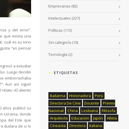
Empresarias
(82)
Intelectuales
(327)
cia y del error”.
Políticas
(113)
ee que exista una
é; cuál es su tono
Sin categoría
(10)
e gusta “es pensar
Tecnología
(2)
Ingresó a estudiar
íso. Luego decidió
ETIQUETAS
y se emborrachaba
”. Aun así siguió
 relato «El aliento
Bailarina
Historiadora
Perú
Directora De Cine
Docente
Premio
0 años publicó su
Nacional
China
Lesbiana
Filósofa
 en Ucrania, donde
Arquitecta
Educacion
Japón
Atleta
ropa del Este que
Cineasta
Directora
Italiana
ora dudara de si lo