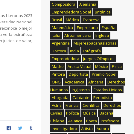
Compositora
Alemania
Emprendedora Social
Británica
as Literarias 2023
Brasil
Médica
Francesa
niversidad Nacional
Matemática
Empresaria
España
 reconoce lo mejor
ía ve la extrañeza
Italia
Afroamericana
Inglesa
juicios de valor,
Argentina
Mujeresbacanaslatinas
Doctora
India
Fotógrafa
Emprendedora
Juegos Olímpicos
Madre
Artista Visual
México
Física
Pintora
Deportista
Premio Nobel
ONG
Académica
Africana
Derechos
Humanos
Inglaterra
Estados Unidos
Abogada
Cantante
Periodista
Actriz
Francia
Científica
Derechos
Civiles
Política
Música
Bacana
Chilena
Asiatica
Poeta
Profesora
Investigadora
Artista
Autora