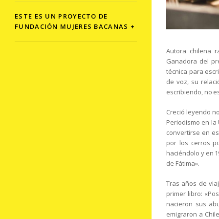
ESTE ES UN PROYECTO DE
FUNDACIÓN MUJERES BACANAS +
Autora chilena r
Ganadora del pre
técnica para escr
de voz, su relaci
escribiendo, no es
Creció leyendo no
Periodismo en la 
convertirse en e
por los cerros p
haciéndolo y en 19
de Fátima».
Tras años de via
primer libro: «Po
nacieron sus abu
emigraron a Chile;