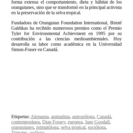
forma extensa el comportamiento, dieta y hábitat de los
orangutanes, sino que se transformó en la principal activista
en la preservación de la selva tropical.
Fundadora de Orangutan Foundation International, Biruté
Galdikas ha recibido numerosos premios como el Premio
Tyler for Environmental Achievment en 1995 por su
contribución a las ciencias medioambientales. Hoy
desarrolla su labor como académica en la Universidad
Simon-Fraser en Canadá.
Etiquetas:
Alemania
,
animalista
,
antropóloga
,
Canadá
,
contemporánea
,
Dian Fossey
,
europea
,
Jane Goodall
,
orangutanes
,
primatóloga
,
selva tropical
,
socióloga
,
Trimates
,
zoóloga