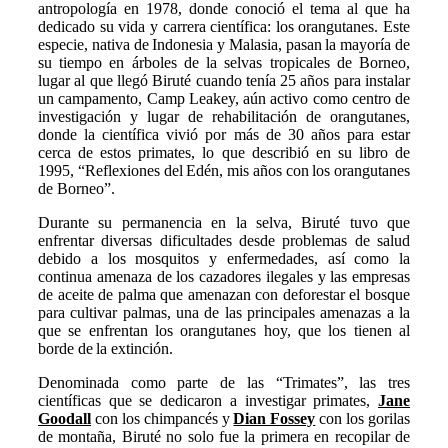
antropología en 1978, donde conoció el tema al que ha
dedicado su vida y carrera científica: los orangutanes. Este
especie, nativa de Indonesia y Malasia, pasan la mayoría de
su tiempo en árboles de la selvas tropicales de Borneo,
lugar al que llegó Biruté cuando tenía 25 años para instalar
un campamento, Camp Leakey, aún activo como centro de
investigación y lugar de rehabilitación de orangutanes,
donde la científica vivió por más de 30 años para estar
cerca de estos primates, lo que describió en su libro de
1995, “Reflexiones del Edén, mis años con los orangutanes
de Borneo”.
Durante su permanencia en la selva, Biruté tuvo que
enfrentar diversas dificultades desde problemas de salud
debido a los mosquitos y enfermedades, así como la
continua amenaza de los cazadores ilegales y las empresas
de aceite de palma que amenazan con deforestar el bosque
para cultivar palmas, una de las principales amenazas a la
que se enfrentan los orangutanes hoy, que los tienen al
borde de la extinción.
Denominada como parte de las “Trimates”, las tres
científicas que se dedicaron a investigar primates,
Jane
Goodall
con los chimpancés y
Dian Fossey
con los gorilas
de montaña, Biruté no solo fue la primera en recopilar de