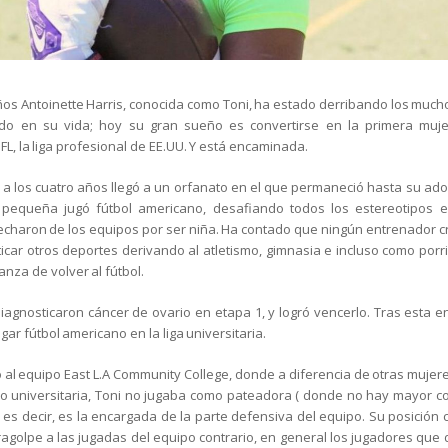
ños Antoinette Harris, conocida como Toni, ha estado derribando los muc
do en su vida; hoy su gran sueño es convertirse en la primera mujer
FL, la liga profesional de EE.UU. Y está encaminada.
y a los cuatro años llegó a un orfanato en el que permaneció hasta su ad
pequeña jugó fútbol americano, desafiando todos los estereotipos es
charon de los equipos por ser niña. Ha contado que ningún entrenador cre
ticar otros deportes derivando al atletismo, gimnasia e incluso como porr
nza de volver al fútbol.
diagnosticaron cáncer de ovario en etapa 1, y logró vencerlo. Tras esta 
ugar fútbol americano en la liga universitaria.
ó al equipo East L.A Community College, donde a diferencia de otras muje
r o universitaria, Toni no jugaba como pateadora ( donde no hay mayor con
 es decir, es la encargada de la parte defensiva del equipo. Su posición
ragolpe a las jugadas del equipo contrario, en general los jugadores q