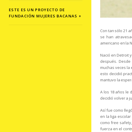
ESTE ES UN PROYECTO DE
FUNDACIÓN MUJERES BACANAS +
Con tan sólo 21 a
se han atravesa
americano en la N
Nació en Detroit 
después. Desde 
muchas veces la e
esto decidió prac
mantuvo la espera
A los 18 años le 
decidió volver a j
Así fue como lleg
en la liga escola
como free safety,
fuerza en el cont