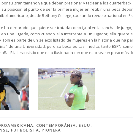
 por su gran tamaño ya que deben presionar y taclear a los quarterback.
 su posición al punto de ser la primera mujer en recibir una beca depo
fútbol americano, desde Bethany College, causando revuelo nacional en E
re ha declarado que quiere ser tratada como igual en la cancha de juego
 en una jugada, como cuando ella intercepta a un jugador; ella quiere 
 Toni es parte de un selecto listado de mujeres en la historia que ha part
ina” de una Universidad, pero su beca es casi inédita; tanto ESPN como 
aña. Ella les insistió que está ilusionada con que esto sea un paso más de
FROAMERICANA
,
CONTEMPORÁNEA
,
EEUU
,
NSE
,
FUTBOLISTA
,
PIONERA