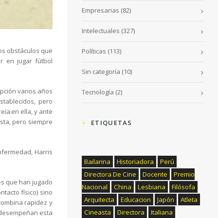
Empresarias
(82)
Intelectuales
(327)
hos obstáculos que
Políticas
(113)
 en jugar fútbol
Sin categoría
(10)
opción varios años
Tecnología
(2)
tablecidos, pero
ía en ella, y ante
ista, pero siempre
ETIQUETAS
enfermedad, Harris
Bailarina
Historiadora
Perú
Directora De Cine
Docente
Premio
res que han jugado
Nacional
China
Lesbiana
Filósofa
tacto físico) sino
Arquitecta
Educacion
Japón
Atleta
 combina rapidez y
Cineasta
Directora
Italiana
ue desempeñan esta