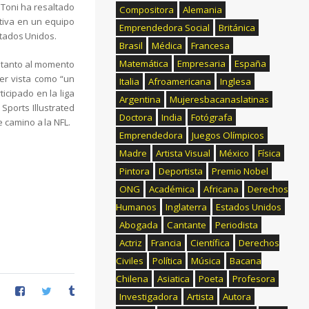
 Toni ha resaltado
Compositora
Alemania
rtiva en un equipo
Emprendedora Social
Británica
stados Unidos.
Brasil
Médica
Francesa
Matemática
Empresaria
España
, tanto al momento
ser vista como “un
Italia
Afroamericana
Inglesa
icipado en la liga
Argentina
Mujeresbacanaslatinas
Sports Illustrated
Doctora
India
Fotógrafa
 camino a la NFL.
Emprendedora
Juegos Olímpicos
Madre
Artista Visual
México
Física
Pintora
Deportista
Premio Nobel
ONG
Académica
Africana
Derechos
Humanos
Inglaterra
Estados Unidos
Abogada
Cantante
Periodista
Actriz
Francia
Científica
Derechos
Civiles
Política
Música
Bacana
Chilena
Asiatica
Poeta
Profesora
Investigadora
Artista
Autora