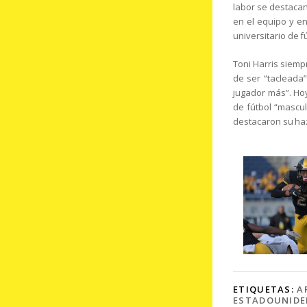
labor se destacan
en el equipo y en
universitario de 
Toni Harris siemp
de ser “tacleada”
jugador más”. Hoy
de fútbol “mascul
destacaron su haz
ETIQUETAS:
A
ESTADOUNIDE