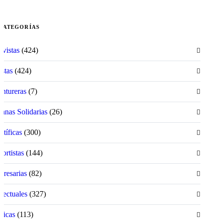
CATEGORÍAS
ivistas
(424)
istas
(424)
ntureras
(7)
anas Solidarias
(26)
ntíficas
(300)
ortistas
(144)
resarias
(82)
electuales
(327)
íticas
(113)