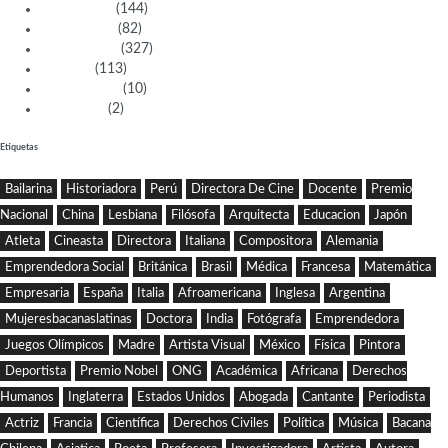
Deportistas
(144)
Empresarias
(82)
Intelectuales
(327)
Políticas
(113)
Sin categoría
(10)
Tecnología
(2)
Etiquetas
Bailarina
Historiadora
Perú
Directora De Cine
Docente
Premio
Nacional
China
Lesbiana
Filósofa
Arquitecta
Educacion
Japón
Atleta
Cineasta
Directora
Italiana
Compositora
Alemania
Emprendedora Social
Británica
Brasil
Médica
Francesa
Matemática
Empresaria
España
Italia
Afroamericana
Inglesa
Argentina
Mujeresbacanaslatinas
Doctora
India
Fotógrafa
Emprendedora
Juegos Olímpicos
Madre
Artista Visual
México
Física
Pintora
Deportista
Premio Nobel
ONG
Académica
Africana
Derechos
Humanos
Inglaterra
Estados Unidos
Abogada
Cantante
Periodista
Actriz
Francia
Científica
Derechos Civiles
Política
Música
Bacana