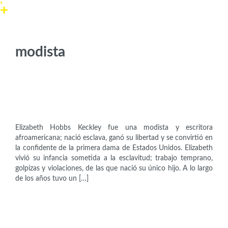
modista
Artistas
Elizabeth Keckley (1818-1907)
Elizabeth Hobbs Keckley fue una modista y escritora
afroamericana; nació esclava, ganó su libertad y se convirtió en
la confidente de la primera dama de Estados Unidos. Elizabeth
vivió su infancia sometida a la esclavitud; trabajo temprano,
golpizas y violaciones, de las que nació su único hijo. A lo largo
de los años tuvo un […]
Empresarias
Miuccia Prada (1949)