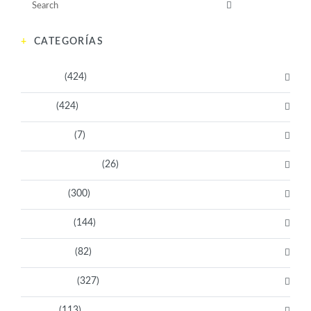
CATEGORÍAS
Activistas
(424)
Artistas
(424)
Aventureras
(7)
Bacanas Solidarias
(26)
Científicas
(300)
Deportistas
(144)
Empresarias
(82)
Intelectuales
(327)
Políticas
(113)