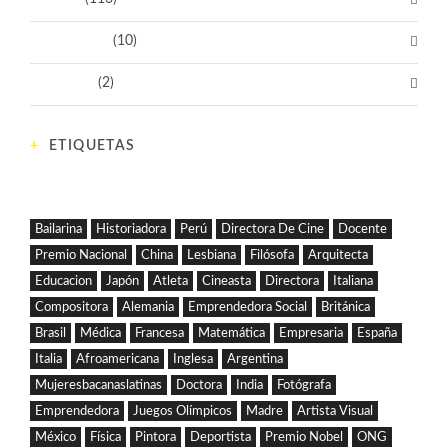
Sin categoría
(10)
Tecnología
(2)
ETIQUETAS
Bailarina
Historiadora
Perú
Directora De Cine
Docente
Premio Nacional
China
Lesbiana
Filósofa
Arquitecta
Educacion
Japón
Atleta
Cineasta
Directora
Italiana
Compositora
Alemania
Emprendedora Social
Británica
Brasil
Médica
Francesa
Matemática
Empresaria
España
Italia
Afroamericana
Inglesa
Argentina
Mujeresbacanaslatinas
Doctora
India
Fotógrafa
Emprendedora
Juegos Olímpicos
Madre
Artista Visual
México
Física
Pintora
Deportista
Premio Nobel
ONG