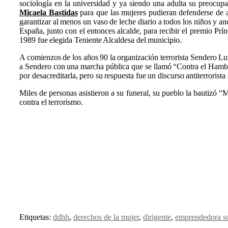
sociología en la universidad y ya siendo una adulta su preocup
Micaela Bastidas
para que las mujeres pudieran defenderse de 
garantizar al menos un vaso de leche diario a todos los niños y a
España, junto con el entonces alcalde, para recibir el premio Pr
1989 fue elegida Teniente Alcaldesa del municipio.
A comienzos de los años 90 la organización terrorista Sendero Lu
a Sendero con una marcha pública que se llamó “Contra el Hambre 
por desacreditarla, pero su respuesta fue un discurso antiterrorista
Miles de personas asistieron a su funeral, su pueblo la bautizó 
contra el terrorismo.
Etiquetas:
ddhh
,
derechos de la mujer
,
dirigente
,
emprendedora so