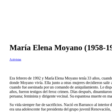
María Elena Moyano (1958-1
Activistas
E
ra febrero de 1992 y María Elena Moyano tenía 33 años, cuando 
donde Moyano vivía. Ella junto a otras mujeres decidieron salir a
cuando fue asesinada por un comando de aniquilamiento. Le dispa
años, fueron testigos del feroz crimen. Días después, dinamitaro
peruana; feminista y dirigente vecinal. Su espantosa muerte en m
Su vida siempre fue de sacrificios. Nació en Barranco al interior 
era una adolescente fue presidenta del grupo juvenil Renovación, d