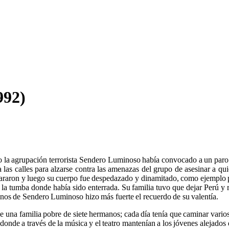
992)
la agrupación terrorista Sendero Luminoso había convocado a un paro a
 las calles para alzarse contra las amenazas del grupo de asesinar a quie
raron y luego su cuerpo fue despedazado y dinamitado, como ejemplo par
n la tumba donde había sido enterrada. Su familia tuvo que dejar Perú 
anos de Sendero Luminoso hizo más fuerte el recuerdo de su valentía.
de una familia pobre de siete hermanos; cada día tenía que caminar vario
onde a través de la música y el teatro mantenían a los jóvenes alejados d