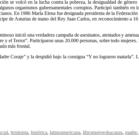
ación se volcó en la lucha contra la pobreza, la desigualdad de géner
algunos organismos gubernamentales corruptos. Participó también en
ncianos. En 1986 María Elena fue designada presidenta de la Federación 
íncipe de Asturias de mano del Rey Juan Carlos, en reconocimiento a 16 
minoso inició una verdadera campaña de asesinatos, atentados y amenaz
y el Terror”. Participaron unas 20.000 personas, sobre todo mujeres. 
 aún más frontal.
“Madre Coraje” y la despidió bajo la consigna “Y no lograron matarla”.
cial
,
feminista
,
histórica
,
latinoamericana
,
libromujeresbacanas
,
madre