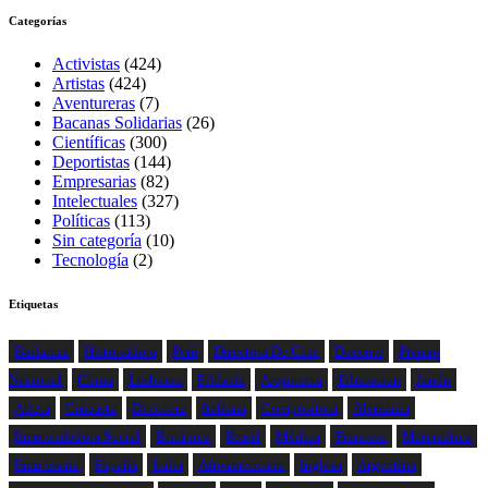
Categorías
Activistas
(424)
Artistas
(424)
Aventureras
(7)
Bacanas Solidarias
(26)
Científicas
(300)
Deportistas
(144)
Empresarias
(82)
Intelectuales
(327)
Políticas
(113)
Sin categoría
(10)
Tecnología
(2)
Etiquetas
Bailarina
Historiadora
Perú
Directora De Cine
Docente
Premio
Nacional
China
Lesbiana
Filósofa
Arquitecta
Educacion
Japón
Atleta
Cineasta
Directora
Italiana
Compositora
Alemania
Emprendedora Social
Británica
Brasil
Médica
Francesa
Matemática
Empresaria
España
Italia
Afroamericana
Inglesa
Argentina