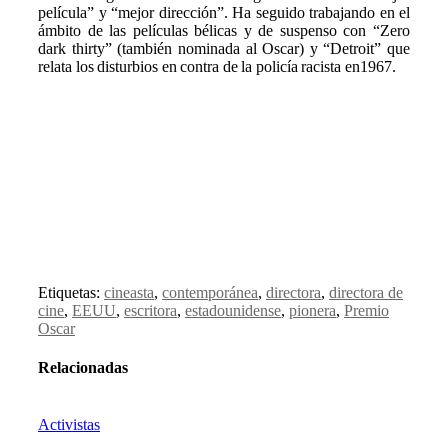
película” y “mejor dirección”. Ha seguido trabajando en el
ámbito de las películas bélicas y de suspenso con “Zero
dark thirty” (también nominada al Oscar) y “Detroit” que
relata los disturbios en contra de la policía racista en1967.
Etiquetas:
cineasta
,
contemporánea
,
directora
,
directora de
cine
,
EEUU
,
escritora
,
estadounidense
,
pionera
,
Premio
Oscar
Relacionadas
Activistas