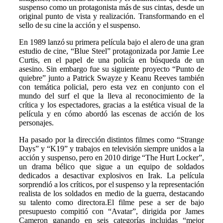
suspenso como un protagonista más de sus cintas, desde un
original punto de vista y realización. Transformando en el
sello de su cine la acción y el suspenso.
En 1989 lanzó su primera película bajo el alero de una gran
estudio de cine, “Blue Steel” protagonizada por Jamie Lee
Curtis, en el papel de una policía en búsqueda de un
asesino. Sin embargo fue su siguiente proyecto “Punto de
quiebre” junto a Patrick Swayze y Keanu Reeves también
con temática policial, pero esta vez en conjunto con el
mundo del surf el que la lleva al reconocimiento de la
crítica y los espectadores, gracias a la estética visual de la
película y en cómo abordó las escenas de acción de los
personajes.
Ha pasado por la dirección distintos filmes como “Strange
Days” y “K19” y trabajos en televisión siempre unidos a la
acción y suspenso, pero en 2010 dirige “The Hurt Locker”,
un drama bélico que sigue a un equipo de soldados
dedicados a desactivar explosivos en Irak. La película
sorprendió a los críticos, por el suspenso y la representación
realista de los soldados en medio de la guerra, destacando
su talento como directora.El filme pese a ser de bajo
presupuesto compitió con “Avatar”, dirigida por James
Cameron ganando en seis categorías incluidas “mejor