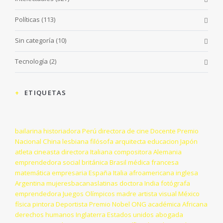
Políticas
(113)
Sin categoría
(10)
Tecnología
(2)
ETIQUETAS
bailarina
historiadora
Perú
directora de cine
Docente
Premio
Nacional
China
lesbiana
filósofa
arquitecta
educacion
Japón
atleta
cineasta
directora
Italiana
compositora
Alemania
emprendedora social
británica
Brasil
médica
francesa
matemática
empresaria
España
Italia
afroamericana
inglesa
Argentina
mujeresbacanaslatinas
doctora
India
fotógrafa
emprendedora
Juegos Olímpicos
madre
artista visual
México
física
pintora
Deportista
Premio Nobel
ONG
académica
Africana
derechos humanos
Inglaterra
Estados unidos
abogada