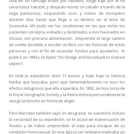
sola en un carruaje tirado por caballos, luego bajó por el río
Lena hasta Yakutsk, y después montó un caballo a través de la
taiga pantanosa, esquivando osos y nubes de mosquitos
durante días hasta que llegó a su destino en el área de
Sosnovka. Ahí pudo ver las condiciones en las que vivían los
pacientes con lepra, exiliados y destinados a vivir hacinados en
chozas, con precaria alimentación. Emprendió el largo camino
de vuelta decidida a escribir un libro con las historias de estas
personas y con el fin de recaudar fondos para ayudarlos, lo
publicó en 1893 y se llamó “On Sledge and Horseback to Outcast
Lepers”.
En total la expedición duró 11 meses y Kate trajo la famosa
hierba que buscaba, pero que lamentablemente no tuvo los
efectos milagrosos que ella esperaba. En 1892, se hizo socia de
la Royal Geographic Society y la Reina Victoria personalmente le
otorgó un broche en forma de ángel.
Pero Marsden también cayó en desgracia; se cuestionó incluso
la veracidad de su expedición, se le acusó de malversación de
fondos y de haber emprendido el viaje para escapar de su
condición homosexual. En esa época ser lesbiana implicaba un