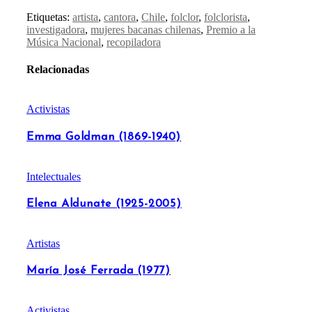
Etiquetas:
artista
,
cantora
,
Chile
,
folclor
,
folclorista
,
investigadora
,
mujeres bacanas chilenas
,
Premio a la
Música Nacional
,
recopiladora
Relacionadas
Activistas
Emma Goldman (1869-1940)
Intelectuales
Elena Aldunate (1925-2005)
Artistas
María José Ferrada (1977)
Activistas