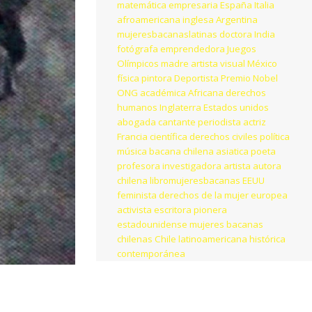
matemática
empresaria
España
Italia
afroamericana
inglesa
Argentina
mujeresbacanaslatinas
doctora
India
fotógrafa
emprendedora
Juegos
Olímpicos
madre
artista visual
México
física
pintora
Deportista
Premio Nobel
ONG
académica
Africana
derechos
humanos
Inglaterra
Estados unidos
abogada
cantante
periodista
actriz
Francia
científica
derechos civiles
política
música
bacana chilena
asiatica
poeta
profesora
investigadora
artista
autora
chilena
libromujeresbacanas
EEUU
feminista
derechos de la mujer
europea
activista
escritora
pionera
estadounidense
mujeres bacanas
chilenas
Chile
latinoamericana
histórica
contemporánea