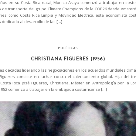
ños en su Costa Rica natal, Mónica Araya comenzó a trabajar en sosten
po de transporte del grupo Climate Champions de la COP26 desde Ámste
nes como Costa Rica Limpia y Movilidad Eléctrica, esta economista cost
 dedicada al desarrollo de las […]
POLÍTICAS
CHRISTIANA FIGUERES (1956)
res décadas liderando las negociaciones en los acuerdos mundiales climáti
Figueres consiste en luchar contra el calentamiento global. Hija del tr
Costa Rica José Figueres, Christiana, Máster en Antropología por la L
1982 comenzó a trabajar en la embajada costarricense […]