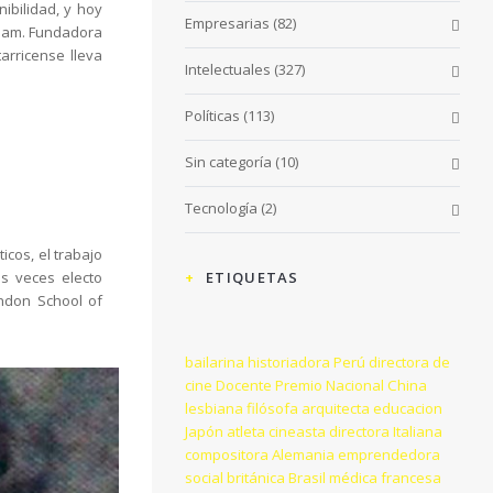
ibilidad, y hoy
Empresarias
(82)
rdam. Fundadora
arricense lleva
Intelectuales
(327)
Políticas
(113)
Sin categoría
(10)
Tecnología
(2)
cos, el trabajo
es veces electo
ETIQUETAS
ondon School of
bailarina
historiadora
Perú
directora de
cine
Docente
Premio Nacional
China
lesbiana
filósofa
arquitecta
educacion
Japón
atleta
cineasta
directora
Italiana
compositora
Alemania
emprendedora
social
británica
Brasil
médica
francesa