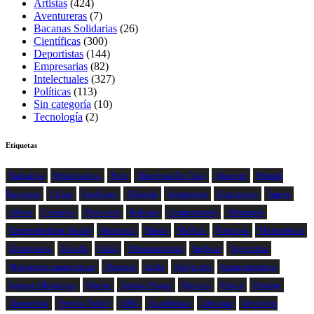
Artistas
(424)
Aventureras
(7)
Bacanas Solidarias
(26)
Científicas
(300)
Deportistas
(144)
Empresarias
(82)
Intelectuales
(327)
Políticas
(113)
Sin categoría
(10)
Tecnología
(2)
Etiquetas
Bailarina
Historiadora
Perú
Directora De Cine
Docente
Premio
Nacional
China
Lesbiana
Filósofa
Arquitecta
Educacion
Japón
Atleta
Cineasta
Directora
Italiana
Compositora
Alemania
Emprendedora Social
Británica
Brasil
Médica
Francesa
Matemática
Empresaria
España
Italia
Afroamericana
Inglesa
Argentina
Mujeresbacanaslatinas
Doctora
India
Fotógrafa
Emprendedora
Juegos Olímpicos
Madre
Artista Visual
México
Física
Pintora
Deportista
Premio Nobel
ONG
Académica
Africana
Derechos