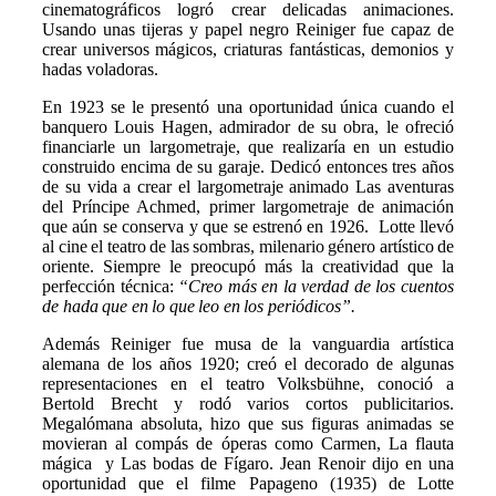
cinematográficos logró crear delicadas animaciones.
Usando unas tijeras y papel negro Reiniger fue capaz de
crear universos mágicos, criaturas fantásticas, demonios y
hadas voladoras.
En 1923 se le presentó una oportunidad única cuando el
banquero Louis Hagen, admirador de su obra, le ofreció
financiarle un largometraje, que realizaría en un estudio
construido encima de su garaje. Dedicó entonces tres años
de su vida a crear el largometraje animado Las aventuras
del Príncipe Achmed, primer largometraje de animación
que aún se conserva y que se estrenó en 1926.
Lotte llevó
al cine el teatro de las sombras, milenario
género artístico de
oriente. Siempre le preocupó más la creatividad que la
perfección técnica:
“Creo más en la
verdad de los cuentos
de hada que en lo que leo en los periódicos”.
Además Reiniger fue musa de la vanguardia artística
alemana de los años 1920; creó el decorado de algunas
representaciones en el teatro Volksbühne, conoció a
Bertold Brecht y rodó varios cortos publicitarios.
Megalómana absoluta, hizo que sus figuras animadas se
movieran al compás de óperas como Carmen, La flauta
mágica y Las bodas de Fígaro. Jean Renoir dijo en una
oportunidad que el filme Papageno (1935) de Lotte