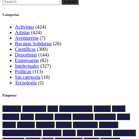
Categorías
Activistas
(424)
Artistas
(424)
Aventureras
(7)
Bacanas Solidarias
(26)
Científicas
(300)
Deportistas
(144)
Empresarias
(82)
Intelectuales
(327)
Políticas
(113)
Sin categoría
(10)
Tecnología
(2)
Etiquetas
Bailarina
Historiadora
Perú
Directora De Cine
Docente
Premio
Nacional
China
Lesbiana
Filósofa
Arquitecta
Educacion
Japón
Atleta
Cineasta
Directora
Italiana
Compositora
Alemania
Emprendedora Social
Británica
Brasil
Médica
Francesa
Matemática