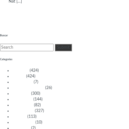
Nat […]
Buscar
Categorías
Activistas
(424)
Artistas
(424)
Aventureras
(7)
Bacanas Solidarias
(26)
Científicas
(300)
Deportistas
(144)
Empresarias
(82)
Intelectuales
(327)
Políticas
(113)
Sin categoría
(10)
Tecnología
(2)