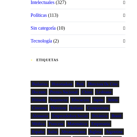
Intelectuales
(327)
Políticas
(113)
Sin categoría
(10)
Tecnología
(2)
ETIQUETAS
Bailarina
Historiadora
Perú
Directora De Cine
Docente
Premio Nacional
China
Lesbiana
Filósofa
Arquitecta
Educacion
Japón
Atleta
Cineasta
Directora
Italiana
Compositora
Alemania
Emprendedora Social
Británica
Brasil
Médica
Francesa
Matemática
Empresaria
España
Italia
Afroamericana
Inglesa
Argentina