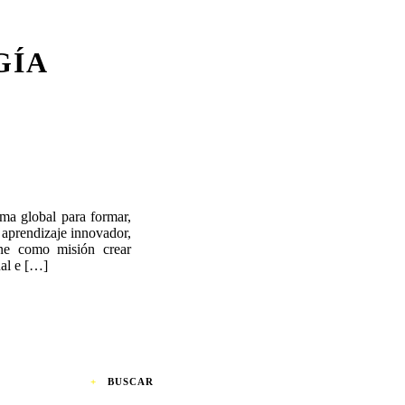
GÍA
ma global para formar,
 aprendizaje innovador,
ene como misión crear
ual e […]
BUSCAR