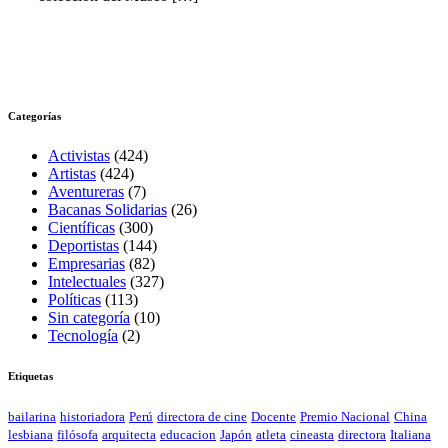
Categorías
Activistas
(424)
Artistas
(424)
Aventureras
(7)
Bacanas Solidarias
(26)
Científicas
(300)
Deportistas
(144)
Empresarias
(82)
Intelectuales
(327)
Políticas
(113)
Sin categoría
(10)
Tecnología
(2)
Etiquetas
bailarina
historiadora
Perú
directora de cine
Docente
Premio Nacional
China
lesbiana
filósofa
arquitecta
educacion
Japón
atleta
cineasta
directora
Italiana