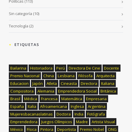
Políticas
(113)
Sin categoría
(10)
Tecnología
(2)
ETIQUETAS
Bailarina
Historiadora
Perú
Directora De Cine
Docente
Premio Nacional
China
Lesbiana
Filósofa
Arquitecta
Educacion
Japón
Atleta
Cineasta
Directora
Italiana
Compositora
Alemania
Emprendedora Social
Británica
Brasil
Médica
Francesa
Matemática
Empresaria
España
Italia
Afroamericana
Inglesa
Argentina
Mujeresbacanaslatinas
Doctora
India
Fotógrafa
Emprendedora
Juegos Olímpicos
Madre
Artista Visual
México
Física
Pintora
Deportista
Premio Nobel
ONG