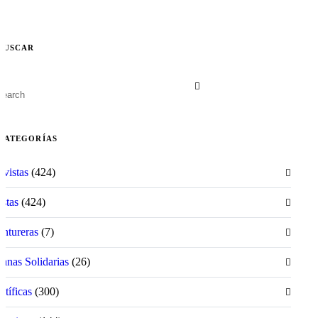
BUSCAR
CATEGORÍAS
ivistas
(424)
istas
(424)
ntureras
(7)
anas Solidarias
(26)
ntíficas
(300)