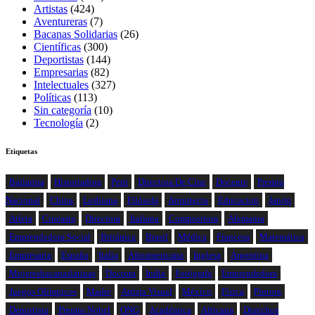
Artistas
(424)
Aventureras
(7)
Bacanas Solidarias
(26)
Científicas
(300)
Deportistas
(144)
Empresarias
(82)
Intelectuales
(327)
Políticas
(113)
Sin categoría
(10)
Tecnología
(2)
Etiquetas
Bailarina
Historiadora
Perú
Directora De Cine
Docente
Premio
Nacional
China
Lesbiana
Filósofa
Arquitecta
Educacion
Japón
Atleta
Cineasta
Directora
Italiana
Compositora
Alemania
Emprendedora Social
Británica
Brasil
Médica
Francesa
Matemática
Empresaria
España
Italia
Afroamericana
Inglesa
Argentina
Mujeresbacanaslatinas
Doctora
India
Fotógrafa
Emprendedora
Juegos Olímpicos
Madre
Artista Visual
México
Física
Pintora
Deportista
Premio Nobel
ONG
Académica
Africana
Derechos