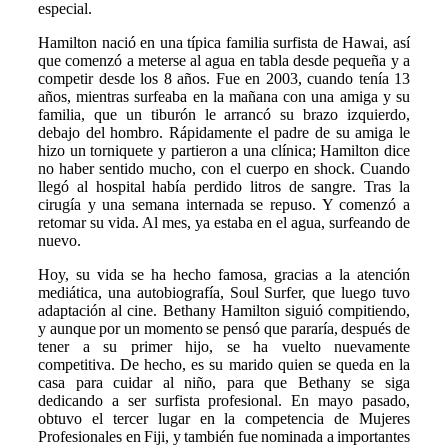
especial.
Hamilton nació en una típica familia surfista de Hawai, así
que comenzó a meterse al agua en tabla desde pequeña y a
competir desde los 8 años. Fue en 2003, cuando tenía 13
años, mientras surfeaba en la mañana con una amiga y su
familia, que un tiburón le arrancó su brazo izquierdo,
debajo del hombro. Rápidamente el padre de su amiga le
hizo un torniquete y partieron a una clínica; Hamilton dice
no haber sentido mucho, con el cuerpo en shock. Cuando
llegó al hospital había perdido litros de sangre. Tras la
cirugía y una semana internada se repuso. Y comenzó a
retomar su vida. Al mes, ya estaba en el agua, surfeando de
nuevo.
Hoy, su vida se ha hecho famosa, gracias a la atención
mediática, una autobiografía, Soul Surfer, que luego tuvo
adaptación al cine. Bethany Hamilton siguió compitiendo,
y aunque por un momento se pensó que pararía, después de
tener a su primer hijo, se ha vuelto nuevamente
competitiva. De hecho, es su marido quien se queda en la
casa para cuidar al niño, para que Bethany se siga
dedicando a ser surfista profesional. En mayo pasado,
obtuvo el tercer lugar en la competencia de Mujeres
Profesionales en Fiji, y también fue nominada a importantes