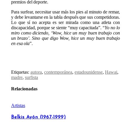
premios del deporte.
Para surfear, necesitar usar más los pies al minuto de remar,
y debe levantarse en la tabla después que sus competidoras.
Lo que sí no acepta es ser mirada como una atleta con
discapacidad, porque se siente “muy capacitada”. “
Yo no lo
miro como diciendo, ‘Wow, hice un muy buen trabajo con
un brazo’. Sino que digo Wow, hice un muy buen trabajo
en esa ola
”.
Etiquetas:
autora
,
contemporánea
,
estadounidense
,
Hawai
,
madre
,
surfista
Relacionadas
Artistas
Belkis Ayón (1967-1999)