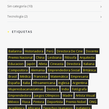
Sin categoría
(10)
Tecnología
(2)
ETIQUETAS
Bailarina
Historiadora
Perú
Directora De Cine
Docente
Premio Nacional
China
Lesbiana
Filósofa
Arquitecta
Educacion
Japón
Atleta
Cineasta
Directora
Italiana
Compositora
Alemania
Emprendedora Social
Británica
Brasil
Médica
Francesa
Matemática
Empresaria
España
Italia
Afroamericana
Inglesa
Argentina
Mujeresbacanaslatinas
Doctora
India
Fotógrafa
Emprendedora
Juegos Olímpicos
Madre
Artista Visual
México
Física
Pintora
Deportista
Premio Nobel
ONG
Académica
Africana
Derechos Humanos
Inglaterra