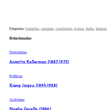
Etiquetas:
bailarina
,
cantante
,
coreógrafa
,
iconos
,
Italia
,
Italiana
Relacionadas
Deportistas
Annette Kellerman (1887-1975)
Políticas
Xiang Jingyu (1895-1928)
Activistas
Noelia Garella (1986)