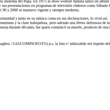
ó la molestia del Papa. En 1975 la
show woman
italiana lanzó un álbum
y sus presentaciones en programas de televisión chilenos como Sábado G
0, 90 y 2000 se mantuvo vigente y siempre moderna.
portunidad y tanto en su música como en sus declaraciones, lo vivió así
omunismo y la clase trabajadora, pero además una férrea defensora de 
u pareja durante décadas, fue quien comunicó su muerte, producto de una
ACOMINOFOTO) p.s. la foto e’ utilizzabile nel rispetto del contest