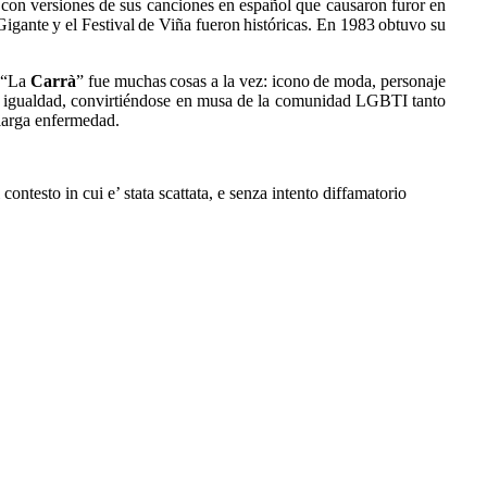
 con versiones de sus canciones en español que causaron furor en
igante y el Festival de Viña fueron históricas. En 1983 obtuvo su
. “La
Carrà
” fue muchas cosas a la vez: icono de moda, personaje
la igualdad, convirtiéndose en musa de la comunidad LGBTI tanto
 larga enfermedad.
o in cui e’ stata scattata, e senza intento diffamatorio