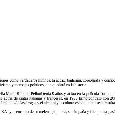
iones como verdaderos himnos, la actriz, bailarina, coreógrafa y compos
vismo y mensajes políticos, que quedará en la historia.
a Maria Roberta Pelloni tenía 9 años y actuó en la película Tormento 
actriz de cintas italianas y francesas, en 1965 firmó contrato con 2
el mundo de las drogas y el alcohol y la cultura estadounidense le resulta
 RAI y el encanto de su melena platinada, su simpatía y talento, traspas